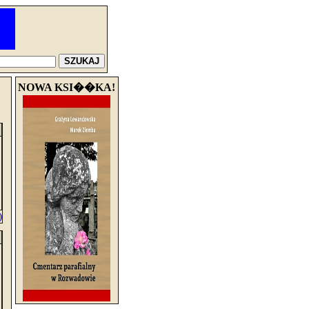
NOWA KSI��KA!
)