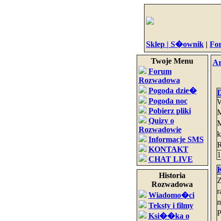
Sklep |
S�ownik
|
Fo
Twoje Menu
A
Forum
Rozwadowa
Pogoda dzie�
D
Pogoda noc
W
Pobierz pliki
M
Quizy o
M
Rozwadowie
k
Informacje SMS
R
KONTAKT
1
CHAT LIVE
K
Historia
Z
Rozwadowa
r
Wiadomo�ci
m
Teksty i filmy
P
Ksi��ka o