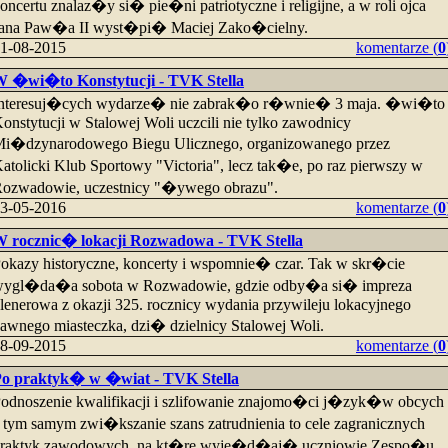
oncertu znalaz�y si� pie�ni patriotyczne i religijne, a w roli ojca
ana Paw�a II wyst�pi� Maciej Zako�cielny.
1-08-2015
komentarze (
0
 �wi�to Konstytucji - TVK Stella
nteresuj�cych wydarze� nie zabrak�o r�wnie� 3 maja. �wi�to
onstytucji w Stalowej Woli uczcili nie tylko zawodnicy
i�dzynarodowego Biegu Ulicznego, organizowanego przez
atolicki Klub Sportowy "Victoria", lecz tak�e, po raz pierwszy w
ozwadowie, uczestnicy "�ywego obrazu".
3-05-2016
komentarze (
0
 rocznic� lokacji Rozwadowa - TVK Stella
okazy historyczne, koncerty i wspomnie� czar. Tak w skr�cie
ygl�da�a sobota w Rozwadowie, gdzie odby�a si� impreza
lenerowa z okazji 325. rocznicy wydania przywileju lokacyjnego
awnego miasteczka, dzi� dzielnicy Stalowej Woli.
8-09-2015
komentarze (
0
o praktyk� w �wiat - TVK Stella
odnoszenie kwalifikacji i szlifowanie znajomo�ci j�zyk�w obcych
 tym samym zwi�kszanie szans zatrudnienia to cele zagranicznych
raktyk zawodowych, na kt�re wyje�d�aj� uczniowie Zespo�u