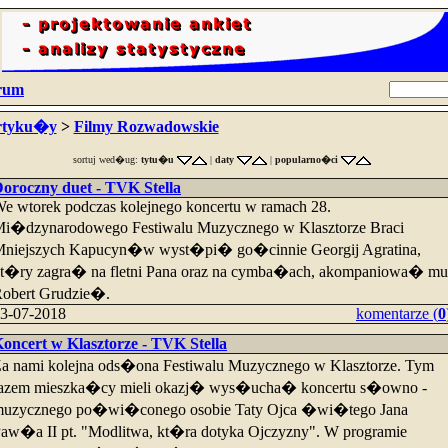
rum
rtyku�y
>
Filmy Rozwadowskie
sortuj wed�ug:
tytu�u
|
daty
|
popularno�ci
oroczny duet - TVK Stella
e wtorek podczas kolejnego koncertu w ramach 28.
i�dzynarodowego Festiwalu Muzycznego w Klasztorze Braci
niejszych Kapucyn�w wyst�pi� go�cinnie Georgij Agratina,
t�ry zagra� na fletni Pana oraz na cymba�ach, akompaniowa� mu
obert Grudzie�.
3-07-2018
komentarze (
0
oncert w Klasztorze - TVK Stella
a nami kolejna ods�ona Festiwalu Muzycznego w Klasztorze. Tym
azem mieszka�cy mieli okazj� wys�ucha� koncertu s�owno -
uzycznego po�wi�conego osobie Taty Ojca �wi�tego Jana
aw�a II pt. "Modlitwa, kt�ra dotyka Ojczyzny". W programie