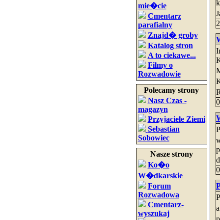
k
mie�cie
J
Cmentarz
2
parafialny
Znajd� groby
W
Katalog stron
I
A to ciekawe...
K
Filmy o
M
Rozwadowie
K
Polecamy strony
R
Nasz Czas -
0
magazyn
W
Przyjaciele Ziemi
Sebastian
P
Sobowiec
w
p
Nasze strony
d
Ko�o
0
W�dkarskie
Forum
P
Rozwadowa
P
Cmentarz-
a
wyszukaj
p