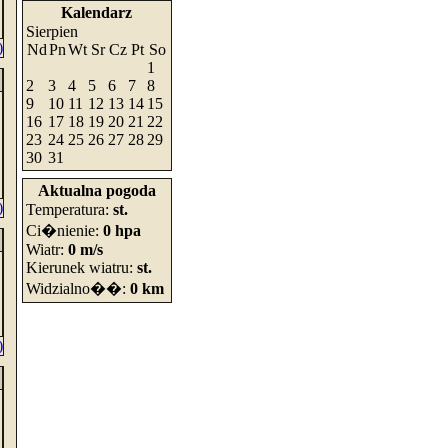
Kalendarz
Sierpien
)
Nd
Pn
Wt
Sr
Cz
Pt
So
1
2
3
4
5
6
7
8
9
10
11
12
13
14
15
16
17
18
19
20
21
22
23
24
25
26
27
28
29
30
31
Aktualna pogoda
)
Temperatura:
st.
Ci�nienie:
0 hpa
Wiatr:
0 m/s
Kierunek wiatru:
st.
Widzialno��:
0 km
)