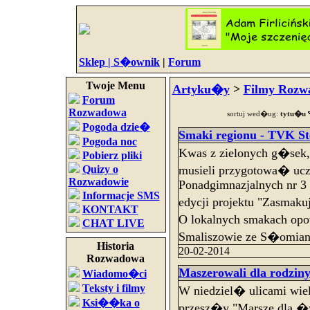
Sklep |
S�ownik
|
Forum
Twoje Menu
Artyku�y
>
Filmy Rozw
Forum
Rozwadowa
sortuj wed�ug:
tytu�u
Pogoda dzie�
Smaki regionu - TVK St
Pogoda noc
Kwas z zielonych g�sek, 
Pobierz pliki
Quizy o
musieli przygotowa� u
Rozwadowie
Ponadgimnazjalnych nr 3 
Informacje SMS
edycji projektu "Zasmak
KONTAKT
O lokalnych smakach opo
CHAT LIVE
Smaliszowie ze S�omian
Historia
20-02-2014
Rozwadowa
Maszerowali dla rodziny
Wiadomo�ci
Teksty i filmy
W niedziel� ulicami wiel
Ksi��ka o
przesz�y "Marsze dla �y