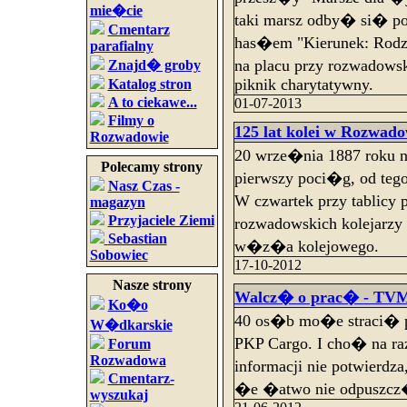
mie�cie
taki marsz odby� si� po 
Cmentarz
has�em "Kierunek: Rodzi
parafialny
na placu przy rozwadow
Znajd� groby
piknik charytatywny.
Katalog stron
A to ciekawe...
01-07-2013
Filmy o
125 lat kolei w Rozwado
Rozwadowie
20 wrze�nia 1887 roku 
Polecamy strony
pierwszy poci�g, od te
Nasz Czas -
W czwartek przy tablic
magazyn
Przyjaciele Ziemi
rozwadowskich kolejarzy
Sebastian
w�z�a kolejowego.
Sobowiec
17-10-2012
Nasze strony
Walcz� o prac� - TVM
Ko�o
40 os�b mo�e straci� 
W�dkarskie
PKP Cargo. I cho� na ra
Forum
Rozwadowa
informacji nie potwierd
Cmentarz-
�e �atwo nie odpuszcz
wyszukaj