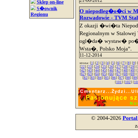
21-06-2012
Sklep on-line
S�ownik
O niepodleg�o�ci w M
Regionu
Rozwadowie - TVM Sta
Z okazji �wi�ta Niep
Regionalnym w Stalowe
ogl�da� wystaw� po�wi
Wsta�, Polsko Moja”.
11-12-2014
strona: [
1
] [
2
] [
3
] [
4
] [
5
] [
6
] [
7
] [
8
] [
9
] 
[
22
] [
23
] [
24
] [
25
] [
26
] [
27
] [
28
] [
29
] [
[
42
] [
43
] [
44
] [
45
] [
46
] [
47
] [
48
] [
49
] [
[
62
] [
63
] [
64
] [
65
] [
66
] [
67
] [
68
] [
69
] [
[
82
] [
83
] [
84
] [
85
] [
86
] [
87
] [
88
] [
89
[
101
] [
102
] [
10
© 2004-2026
Porta
z