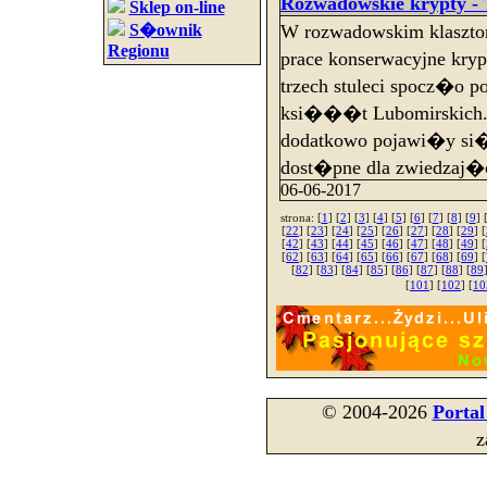
Rozwadowskie krypty - 
Sklep on-line
S�ownik
W rozwadowskim klasztor
Regionu
prace konserwacyjne kryp
trzech stuleci spocz�o po
ksi���t Lubomirskich. 
dodatkowo pojawi�y si
dost�pne dla zwiedzaj�
06-06-2017
strona: [
1
] [
2
] [
3
] [
4
] [
5
] [
6
] [
7
] [
8
] [
9
] 
[
22
] [
23
] [
24
] [
25
] [
26
] [
27
] [
28
] [
29
] [
[
42
] [
43
] [
44
] [
45
] [
46
] [
47
] [
48
] [
49
] [
[
62
] [
63
] [
64
] [
65
] [
66
] [
67
] [
68
] [
69
] [
[
82
] [
83
] [
84
] [
85
] [
86
] [
87
] [
88
] [
89
[
101
] [
102
] [
10
© 2004-2026
Porta
z