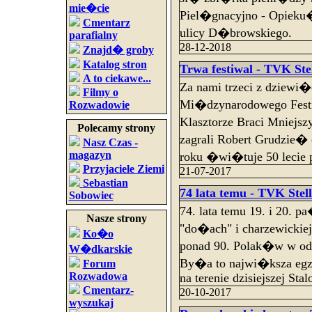
mie�cie
Piel�gnacyjno - Opieku
Cmentarz
ulicy D�browskiego.
parafialny
28-12-2018
Znajd� groby
Katalog stron
Trwa festiwal - TVK Ste
A to ciekawe...
Za nami trzeci z dziew
Filmy o
Mi�dzynarodowego Festi
Rozwadowie
Klasztorze Braci Mniejs
Polecamy strony
zagrali Robert Grudzie� 
Nasz Czas -
magazyn
roku �wi�tuje 50 lecie p
Przyjaciele Ziemi
21-07-2017
Sebastian
74 lata temu - TVK Stel
Sobowiec
74. lata temu 19. i 20. 
Nasze strony
"do�ach" i charzewickiej
Ko�o
ponad 90. Polak�w w odw
W�dkarskie
By�a to najwi�ksza egz
Forum
Rozwadowa
na terenie dzisiejszej Sta
Cmentarz-
20-10-2017
wyszukaj