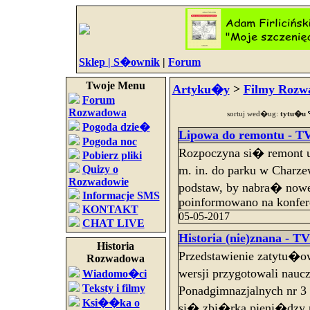
Sklep |
S�ownik
|
Forum
Twoje Menu
Artyku�y
>
Filmy Rozw
Forum
Rozwadowa
sortuj wed�ug:
tytu�u
Pogoda dzie�
Lipowa do remontu - TV
Pogoda noc
Rozpoczyna si� remont 
Pobierz pliki
Quizy o
m. in. do parku w Charz
Rozwadowie
podstaw, by nabra� nowe
Informacje SMS
poinformowano na konfere
KONTAKT
05-05-2017
CHAT LIVE
Historia (nie)znana - TV
Historia
Przedstawienie zatytu�o
Rozwadowa
wersji przygotowali nau
Wiadomo�ci
Teksty i filmy
Ponadgimnazjalnych nr 3
Ksi��ka o
si� zbi�rka pieni�dzy 