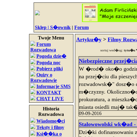
Sklep |
S�ownik
|
Forum
Twoje Menu
Artyku�y
>
Filmy Rozw
Forum
Rozwadowa
sortuj wed�ug:
tytu�u
Pogoda dzie�
Niebezpieczne przej�cia
Pogoda noc
W �rod� oko�o godziny 
Pobierz pliki
Quizy o
na przej�ciu dla piesz
Rozwadowie
rozwadowsk�" dosz�o d
Informacje SMS
m�czyzny. Okoliczno�ci
KONTAKT
CHAT LIVE
prokuratura, a mieszka
miasta osiedli maj� tak�
Historia
09-09-2016
Rozwadowa
Wiadomo�ci
Stalowowolski wk�ad -
Teksty i filmy
Dzi�ki dofinansowaniu
Ksi��ka o