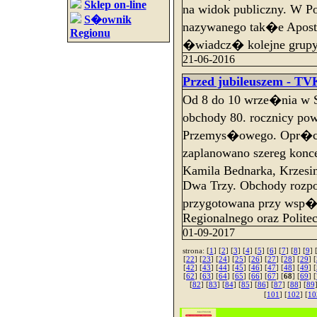
Sklep on-line
na widok publiczny. W Po
S�ownik
nazywanego tak�e Apos
Regionu
�wiadcz� kolejne grupy
21-06-2016
Przed jubileuszem - TVK
Od 8 do 10 wrze�nia w
obchody 80. rocznicy po
Przemys�owego. Opr�cz 
zaplanowano szereg konc
Kamila Bednarka, Krzes
Dwa Trzy. Obchody rozpo
przygotowana przy wsp
Regionalnego oraz Polite
01-09-2017
strona: [
1
] [
2
] [
3
] [
4
] [
5
] [
6
] [
7
] [
8
] [
9
] 
[
22
] [
23
] [
24
] [
25
] [
26
] [
27
] [
28
] [
29
] [
[
42
] [
43
] [
44
] [
45
] [
46
] [
47
] [
48
] [
49
] [
[
62
] [
63
] [
64
] [
65
] [
66
] [
67
] [
68
] [
69
] [
[
82
] [
83
] [
84
] [
85
] [
86
] [
87
] [
88
] [
89
[
101
] [
102
] [
10