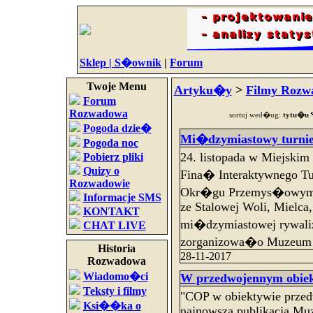
Sklep |
S�ownik
|
Forum
Twoje Menu
Artyku�y
>
Filmy Rozw
Forum
Rozwadowa
sortuj wed�ug:
tytu�u
Pogoda dzie�
Mi�dzymiastowy turniej
Pogoda noc
24. listopada w Miejski
Pobierz pliki
Quizy o
Fina� Interaktywnego Tu
Rozwadowie
Okr�gu Przemys�owym.
Informacje SMS
ze Stalowej Woli, Mielca
KONTAKT
mi�dzymiastowej rywaliz
CHAT LIVE
zorganizowa�o Muzeum 
Historia
28-11-2017
Rozwadowa
Wiadomo�ci
W przedwojennym obiek
Teksty i filmy
"COP w obiektywie przed
Ksi��ka o
najnowsza publikacja Mu