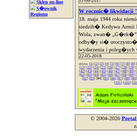
11-08-2017
Sklep on-line
S�ownik
W rocznic� likwidacji 
Regionu
18. maja 1944 roku niem
siedzib� Kedywu Armii 
Wola, zwan� „G�rk�”. 
odby�y si� uroczysto�c
wydarzenia i poleg�yc
22-05-2018
strona: [
1
] [
2
] [
3
] [
4
] [
5
] [
6
] [
7
] [
8
] [
9
] 
[
22
] [
23
] [
24
] [
25
] [
26
] [
27
] [
28
] [
29
] [
[
42
] [
43
] [
44
] [
45
] [
46
] [
47
] [
48
] [
49
] [
[
62
] [
63
] [
64
] [
65
] [
66
] [
67
] [
68
] [
69
] [
[
82
] [
83
] [
84
] [
85
] [
86
] [
87
] [
88
] [
89
[
101
] [
102
] [
10
© 2004-2026
Porta
z