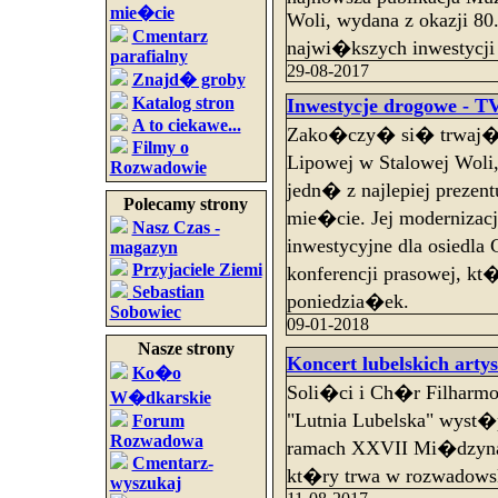
mie�cie
Woli, wydana z okazji 80.
Cmentarz
najwi�kszych inwestycji
parafialny
29-08-2017
Znajd� groby
Katalog stron
Inwestycje drogowe - TV
A to ciekawe...
Zako�czy� si� trwaj�cy
Filmy o
Lipowej w Stalowej Wol
Rozwadowie
jedn� z najlepiej prezen
Polecamy strony
mie�cie. Jej modernizacj
Nasz Czas -
inwestycyjne dla osiedl
magazyn
Przyjaciele Ziemi
konferencji prasowej, k
Sebastian
poniedzia�ek.
Sobowiec
09-01-2018
Nasze strony
Koncert lubelskich arty
Ko�o
Soli�ci i Ch�r Filharmo
W�dkarskie
"Lutnia Lubelska" wyst�p
Forum
Rozwadowa
ramach XXVII Mi�dzyna
Cmentarz-
kt�ry trwa w rozwadowsk
wyszukaj