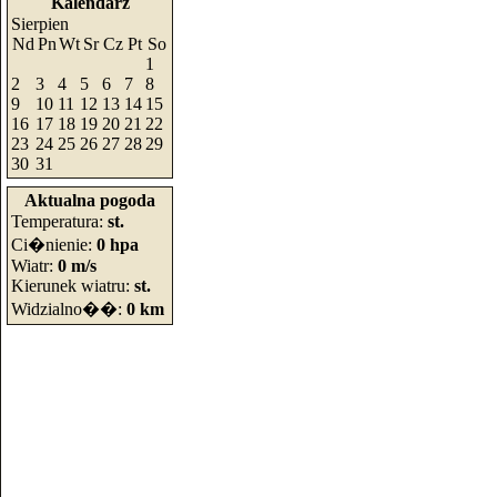
Kalendarz
Sierpien
Nd
Pn
Wt
Sr
Cz
Pt
So
1
2
3
4
5
6
7
8
9
10
11
12
13
14
15
16
17
18
19
20
21
22
23
24
25
26
27
28
29
30
31
Aktualna pogoda
Temperatura:
st.
Ci�nienie:
0 hpa
Wiatr:
0 m/s
Kierunek wiatru:
st.
Widzialno��:
0 km