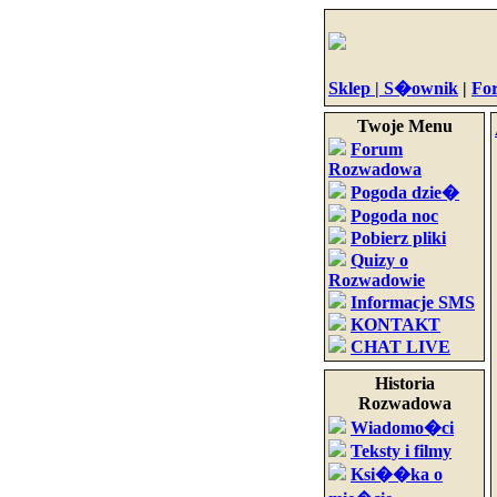
Sklep |
S�ownik
|
Fo
Twoje Menu
Forum
Rozwadowa
Pogoda dzie�
Pogoda noc
Pobierz pliki
Quizy o
Rozwadowie
Informacje SMS
KONTAKT
CHAT LIVE
Historia
Rozwadowa
Wiadomo�ci
Teksty i filmy
Ksi��ka o