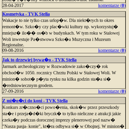
28-04-2017
komentarze (
0
)
Kosmetyka - TVK Stella
Wakacje to nie tylko czas urlop�w. Dla niekt�rych to okres
remont�w. Szko�y czy plac�wki kultury np. wykorzystuj�
mniejsz� ilo�� os�b w budynkach. W tym roku w Stalowej
Woli inwestuje Pa�stwowa Szko�a Muzyczna i Muzeum
Regionalne.
09-08-2016
komentarze (
0
)
Jak to drzewiej bywa�o - TVK Stella
Jarmark archeologiczny w Rozwadowie zako�czy� rok
obchod�w 1050. rocznicy Chrztu Polski w Stalowej Woli. W
minion� sobot� p�yta rynku na kilka godzin sta�a si�
�redniowiecznym grodem.
27-09-2016
komentarze (
0
)
Z mi�o�ci do koni - TVK Stella
Konkurs zr�czno�ci powo�enia, skok�w przez przeszkody
sta�e i przeja�d�ki bryczk� to tylko nieliczne z atrakcji jakie
czeka�y podczas dorocznej imprezy plenerowej pod nazw�
"Nasza pasja- konie", kt�ra odbywa si� w Obojnej. W minion�