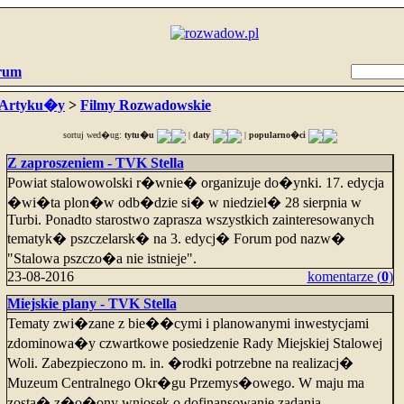
rum
Artyku�y
>
Filmy Rozwadowskie
sortuj wed�ug:
tytu�u
|
daty
|
popularno�ci
Z zaproszeniem - TVK Stella
Powiat stalowowolski r�wnie� organizuje do�ynki. 17. edycja
�wi�ta plon�w odb�dzie si� w niedziel� 28 sierpnia w
Turbi. Ponadto starostwo zaprasza wszystkich zainteresowanych
tematyk� pszczelarsk� na 3. edycj� Forum pod nazw�
"Stalowa pszczo�a nie istnieje".
23-08-2016
komentarze (
0
)
Miejskie plany - TVK Stella
Tematy zwi�zane z bie��cymi i planowanymi inwestycjami
zdominowa�y czwartkowe posiedzenie Rady Miejskiej Stalowej
Woli. Zabezpieczono m. in. �rodki potrzebne na realizacj�
Muzeum Centralnego Okr�gu Przemys�owego. W maju ma
zosta� z�o�ony wniosek o dofinansowanie zadania.