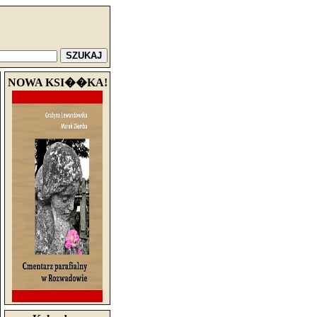
NOWA KSI��KA!