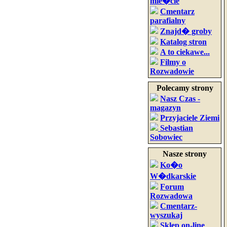
mie�cie
Cmentarz
parafialny
Znajd� groby
Katalog stron
A to ciekawe...
Filmy o
Rozwadowie
Polecamy strony
Nasz Czas -
magazyn
Przyjaciele Ziemi
Sebastian
Sobowiec
Nasze strony
Ko�o
W�dkarskie
Forum
Rozwadowa
Cmentarz-
wyszukaj
Sklep on-line