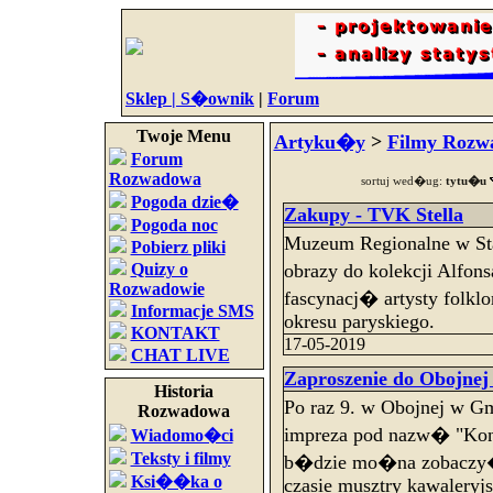
Sklep |
S�ownik
|
Forum
Twoje Menu
Artyku�y
>
Filmy Rozw
Forum
Rozwadowa
sortuj wed�ug:
tytu�u
Pogoda dzie�
Zakupy - TVK Stella
Pogoda noc
Muzeum Regionalne w St
Pobierz pliki
Quizy o
obrazy do kolekcji Alfon
Rozwadowie
fascynacj� artysty folkl
Informacje SMS
okresu paryskiego.
KONTAKT
17-05-2019
CHAT LIVE
Zaproszenie do Obojnej 
Historia
Po raz 9. w Obojnej w G
Rozwadowa
impreza pod nazw� "Koni
Wiadomo�ci
Teksty i filmy
b�dzie mo�na zobaczy� 
Ksi��ka o
czasie musztry kawaleryjs