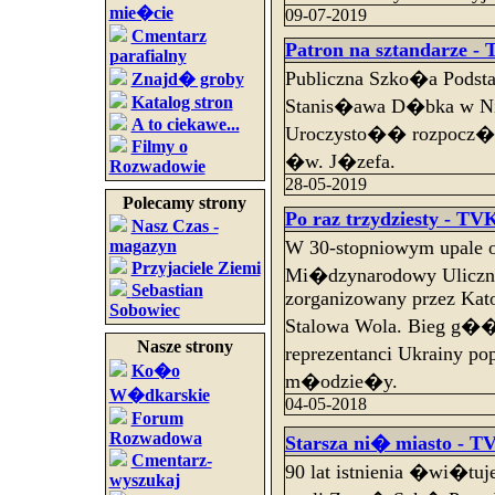
mie�cie
09-07-2019
Cmentarz
Patron na sztandarze - 
parafialny
Publiczna Szko�a Podst
Znajd� groby
Katalog stron
Stanis�awa D�bka w Nis
A to ciekawe...
Uroczysto�� rozpocz�
Filmy o
�w. J�zefa.
Rozwadowie
28-05-2019
Polecamy strony
Po raz trzydziesty - TVK
Nasz Czas -
magazyn
W 30-stopniowym upale
Przyjaciele Ziemi
Mi�dzynarodowy Uliczny 
Sebastian
zorganizowany przez Kato
Sobowiec
Stalowa Wola. Bieg g�
Nasze strony
reprezentanci Ukrainy pop
Ko�o
m�odzie�y.
W�dkarskie
04-05-2018
Forum
Rozwadowa
Starsza ni� miasto - TV
Cmentarz-
90 lat istnienia �wi�tu
wyszukaj