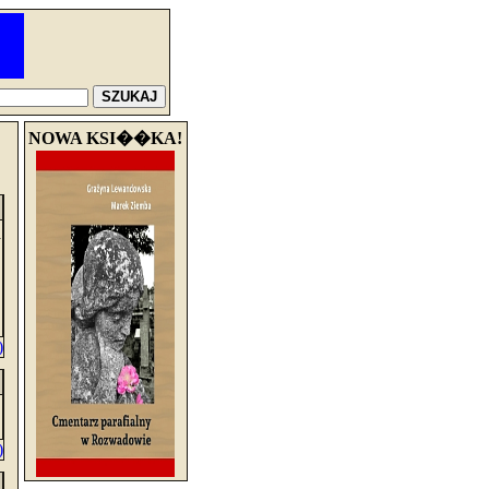
NOWA KSI��KA!
a
)
)