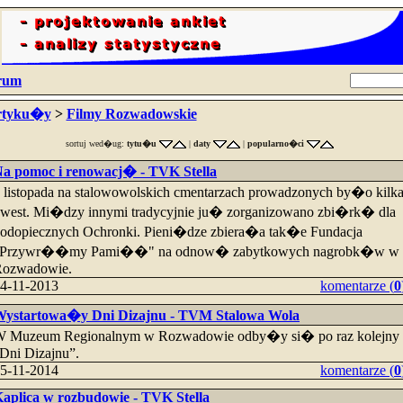
rum
rtyku�y
>
Filmy Rozwadowskie
sortuj wed�ug:
tytu�u
|
daty
|
popularno�ci
a pomoc i renowacj� - TVK Stella
 listopada na stalowowolskich cmentarzach prowadzonych by�o kilk
west. Mi�dzy innymi tradycyjnie ju� zorganizowano zbi�rk� dla
odopiecznych Ochronki. Pieni�dze zbiera�a tak�e Fundacja
"Przywr��my Pami��" na odnow� zabytkowych nagrobk�w w
ozwadowie.
4-11-2013
komentarze (
0
ystartowa�y Dni Dizajnu - TVM Stalowa Wola
 Muzeum Regionalnym w Rozwadowie odby�y si� po raz kolejny
Dni Dizajnu”.
5-11-2014
komentarze (
0
aplica w rozbudowie - TVK Stella