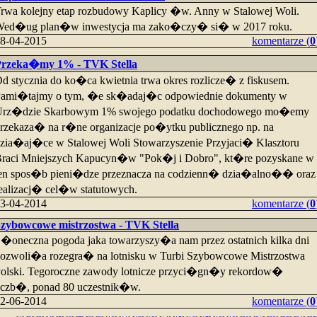
rwa kolejny etap rozbudowy Kaplicy �w. Anny w Stalowej Woli.
ed�ug plan�w inwestycja ma zako�czy� si� w 2017 roku.
8-04-2015
komentarze (
0
Przeka�my 1% - TVK Stella
d stycznia do ko�ca kwietnia trwa okres rozlicze� z fiskusem.
ami�tajmy o tym, �e sk�adaj�c odpowiednie dokumenty w
rz�dzie Skarbowym 1% swojego podatku dochodowego mo�emy
rzekaza� na r�ne organizacje po�ytku publicznego np. na
zia�aj�ce w Stalowej Woli Stowarzyszenie Przyjaci� Klasztoru
raci Mniejszych Kapucyn�w "Pok�j i Dobro", kt�re pozyskane w
en spos�b pieni�dze przeznacza na codzienn� dzia�alno�� oraz
ealizacj� cel�w statutowych.
3-04-2014
komentarze (
0
zybowcowe mistrzostwa - TVK Stella
�oneczna pogoda jaka towarzyszy�a nam przez ostatnich kilka dni
ozwoli�a rozegra� na lotnisku w Turbi Szybowcowe Mistrzostwa
olski. Tegoroczne zawody lotnicze przyci�gn�y rekordow�
iczb�, ponad 80 uczestnik�w.
2-06-2014
komentarze (
0