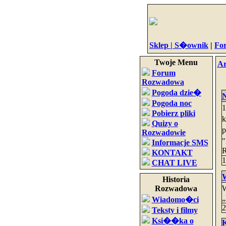
Sklep |
S�ownik
|
Fo
Twoje Menu
A
Forum
Rozwadowa
Pogoda dzie�
N
Pogoda noc
1
Pobierz pliki
k
Quizy o
p
Rozwadowie
Informacje SMS
R
KONTAKT
1
CHAT LIVE
W
Historia
Rozwadowa
W
„
Wiadomo�ci
2
Teksty i filmy
Ksi��ka o
K