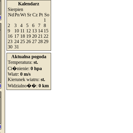
Kalendarz
Sierpien
Nd
Pn
Wt
Sr
Cz
Pt
So
)
1
2
3
4
5
6
7
8
9
10
11
12
13
14
15
16
17
18
19
20
21
22
23
24
25
26
27
28
29
30
31
Aktualna pogoda
Temperatura:
st.
Ci�nienie:
0 hpa
Wiatr:
0 m/s
Kierunek wiatru:
st.
)
Widzialno��:
0 km
)