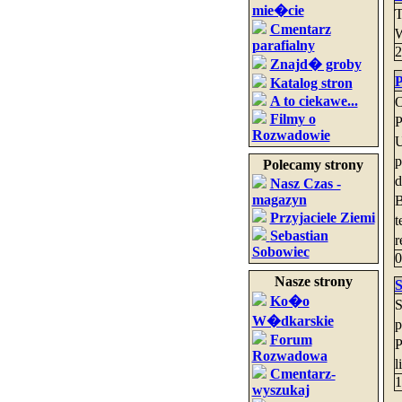
mie�cie
T
Cmentarz
W
parafialny
2
Znajd� groby
Katalog stron
A to ciekawe...
O
Filmy o
P
Rozwadowie
U
p
Polecamy strony
d
Nasz Czas -
magazyn
B
Przyjaciele Ziemi
t
Sebastian
r
Sobowiec
0
Nasze strony
S
Ko�o
S
W�dkarskie
p
Forum
P
Rozwadowa
l
Cmentarz-
1
wyszukaj