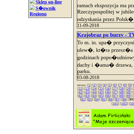
Sklep on-line
ramach ekspozycja ma pr
S�ownik
Rzeczypospolitej w jubil
Regionu
odzyskania przez Polsk
11-09-2018
Krajobraz po burzy - T
To m. in. upa� przyczy
ulew�, kt�ra przesz�a 
godzinach popo�udniowyc
dachy i �ama� drzewa,
parku.
03-08-2018
strona: [
1
] [
2
] [
3
] [
4
] [
5
] [
6
] [
7
] [
8
] [
9
] 
[
22
] [
23
] [
24
] [
25
] [
26
] [
27
] [
28
] [
29
] [
[
42
] [
43
] [
44
] [
45
] [
46
] [
47
] [
48
] [
49
] [
[
62
] [
63
] [
64
] [
65
] [
66
] [
67
] [
68
] [
69
] [
[
82
] [
83
] [
84
] [
85
] [
86
] [
87
] [
88
] [
89
[
101
] [
102
] [
10