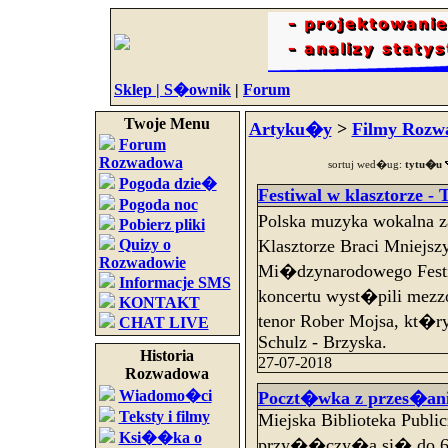
Sklep |
S�ownik
|
Forum
Twoje Menu
Artyku�y
>
Filmy Rozw
Forum
Rozwadowa
sortuj wed�ug:
tytu�u
Pogoda dzie�
Festiwal w klasztorze - 
Pogoda noc
Polska muzyka wokalna 
Pobierz pliki
Quizy o
Klasztorze Braci Mniej
Rozwadowie
Mi�dzynarodowego Festi
Informacje SMS
koncertu wyst�pili mezz
KONTAKT
tenor Rober Mojsa, kt�
CHAT LIVE
Schulz - Brzyska.
Historia
27-07-2018
Rozwadowa
Wiadomo�ci
Poczt�wka z przes�ani
Teksty i filmy
Miejska Biblioteka Publi
Ksi��ka o
przy��czy�a si� do 6. 