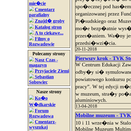
mie�cie
spo�ecznej pod has�e
Cmentarz
organizowanej przez Fu
parafialny
Pi�sudskiego oraz Muz
Znajd� groby
Katalog stron
mo�e bezp�atnie wys
A to ciekawe...
przes�aniem. Wa�ny jest
Filmy o
przedsi�wzi�cia.
Rozwadowie
20-11-2018
Polecamy strony
Pierwszy krok - TVK Ste
Nasz Czas -
W Centrum Edukacji Zawo
magazyn
Przyjaciele Ziemi
odby�y si� symulowane 
Sebastian
powiatowego konkursu p
Sobowiec
pracy”. W tej edycji m�
Nasze strony
w muzeum, stra�y po�ar
Ko�o
aluminiowych.
W�dkarskie
13-04-2018
Forum
Mobilne muzeum - TVK 
Rozwadowa
Cmentarz-
10 i 11 wrze�nia w St
wyszukaj
Mobilne Muzeum Multime