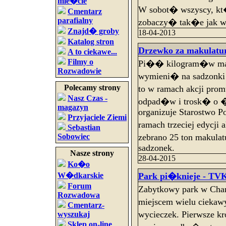
mie�cie
W sobot� wszyscy, kt
Cmentarz
parafialny
zobaczy� tak�e jak 
Znajd� groby
18-04-2013
Katalog stron
Drzewko za makulatu
A to ciekawe...
Filmy o
Pi�� kilogram�w ma
Rozwadowie
wymieni� na sadzonki
Polecamy strony
to w ramach akcji pr
Nasz Czas -
odpad�w i trosk� o �
magazyn
organizuje Starostwo 
Przyjaciele Ziemi
ramach trzeciej edycji
Sebastian
zebrano 25 ton makulat
Sobowiec
sadzonek.
Nasze strony
28-04-2015
Ko�o
Park pi�knieje - TVK
W�dkarskie
Forum
Zabytkowy park w Ch
Rozwadowa
miejscem wielu cieka
Cmentarz-
wycieczek. Pierwsze kr
wyszukaj
Sklep on-line