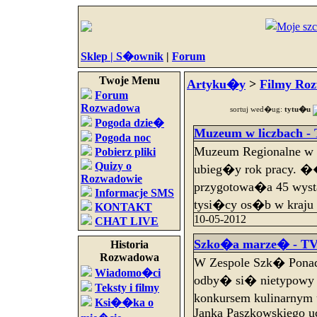
Sklep |
S�ownik
|
Forum
Twoje Menu
Artyku�y
>
Filmy Ro
Forum
Rozwadowa
sortuj wed�ug:
tytu�u
Pogoda dzie�
Muzeum w liczbach - 
Pogoda noc
Muzeum Regionalne w
Pobierz pliki
Quizy o
ubieg�y rok pracy. �
Rozwadowie
przygotowa�a 45 wyst
Informacje SMS
tysi�cy os�b w kraju 
KONTAKT
10-05-2012
CHAT LIVE
Szko�a marze� - TVK
Historia
Rozwadowa
W Zespole Szk� Ponad
Wiadomo�ci
odby� si� nietypowy
Teksty i filmy
konkursem kulinarnym
Ksi��ka o
Janka Paszkowskiego u