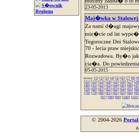
musimy zadba� o to mi
S�ownik
23-05-2013
Regionu
Maj�wka w Stalowej 
Za nami d�ugi majowy
mie�cie od lat wype�n
Tegoroczne Dni Stal
70 - lecia praw miejskic
Rozwadowa. By�o jak 
cia�a. Do powiedzeni
05-05-2015
strona: [
1
] [
2
] [
3
] [
4
] [
5
] [
6
] [
7
] [
8
] [
[
21
] [
22
] [
23
] [
24
] [
25
] [
26
] [
27
] [
28
[
40
] [
41
] [
42
] [
43
] [
44
] [
45
] [
46
] [
47
[
59
] [
60
] [
61
] [
62
] [
63
] [
64
] [
65
] [
66
[
78
] [
79
] [
80
] [
81
] [
82
] [
83
] [
84
] [
85
[
97
] [
98
] [
99
] [
100
] [
101
]
© 2004-2026
Porta
z