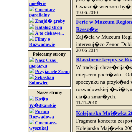
mie�cie
Gwiazd� wieczoru by�
Cmentarz
19-06-2010
parafialny
Znajd� groby
Ferie w Muzeum Regio
Katalog stron
Rzesz�w
A to ciekawe...
Zaj�cia w Muzeum Regi
Filmy o
interesuj�co Zenon Dubi
Rozwadowie
20-06-2014
Polecamy strony
Klasztorne krypty w Ro
Nasz Czas -
magazyn
W tradycji chrze�cija�sk
Przyjaciele Ziemi
miejscem poch�wku. Od 
Sebastian
spoczynku na przyk�ad w
Sobowiec
rozwadowskiej �wi�tyni
Nasze strony
cia�a zmar�ych.
Ko�o
11-11-2010
W�dkarskie
Forum
Kolejarska Maj�wka 2
Rozwadowa
Fragment koncertu zesp
Cmentarz-
Kolejarska Maj�wka 200
wyszukaj