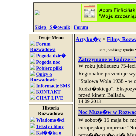
Sklep |
S�ownik
|
Forum
Twoje Menu
Artyku�y
>
Filmy Rozw
Forum
Rozwadowa
sortuj wed�ug:
tytu�u
Pogoda dzie�
Zatrzymane w kadrze - 
Pogoda noc
W roku jubileuszu 75-lec
Pobierz pliki
Regionalne prezentuje
Quizy o
Rozwadowie
"Stalowa Wola 1938 - w 
Informacje SMS
Rudzi�skiego". Ekspoz
KONTAKT
przed kinem Ballada.
CHAT LIVE
14-09-2013
Historia
Noc Muze�w w Rozwad
Rozwadowa
W sobot� 15 maja br. 
Wiadomo�ci
Teksty i filmy
europejskiej imprezie "N
Ksi��ka o
przy��czy�o si� Muze