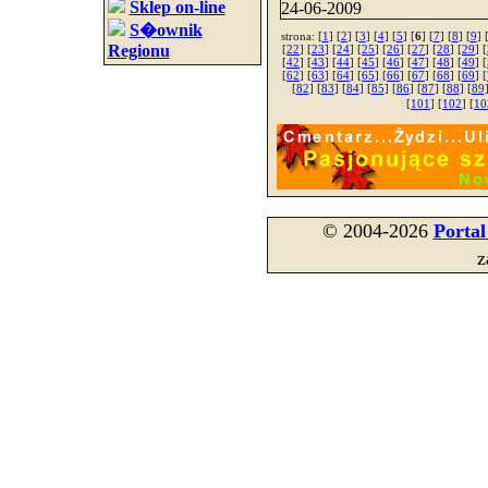
Sklep on-line
24-06-2009
S�ownik
strona: [
1
] [
2
] [
3
] [
4
] [
5
] [
6
] [
7
] [
8
] [
9
] 
Regionu
[
22
] [
23
] [
24
] [
25
] [
26
] [
27
] [
28
] [
29
] [
[
42
] [
43
] [
44
] [
45
] [
46
] [
47
] [
48
] [
49
] [
[
62
] [
63
] [
64
] [
65
] [
66
] [
67
] [
68
] [
69
] [
[
82
] [
83
] [
84
] [
85
] [
86
] [
87
] [
88
] [
89
[
101
] [
102
] [
10
© 2004-2026
Porta
z