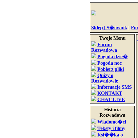
Sklep |
S�ownik
|
Fo
Twoje Menu
Forum
Rozwadowa
Pogoda dzie�
Pogoda noc
Pobierz pliki
Quizy o
Rozwadowie
Informacje SMS
KONTAKT
CHAT LIVE
Historia
Rozwadowa
Wiadomo�ci
Teksty i filmy
Ksi��ka o