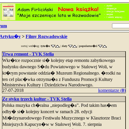
rum
Artyku�y
>
Filmy Rozwadowskie
sortuj wed�ug:
tytu�u
|
daty
|
popularno�ci
Trwa remont - TVK Stella
Wkr�tce rozpocznie si� kolejny etap remontu zabytkowego
budynku dawnego S�du Powiatowego w Stalowej Woli, w
kt�rym powstanie oddzia� Muzeum Regionalnego. �rodki na
ten cel plac�wka otrzyma�a z Funduszu Promocji Kultury
Ministerstwa Kultury i Dziedzictwa Narodowego.
27-07-2018
komentarze (
0
)
Ze styku trzech kultur - TVK Stella
Polska muzyka ch�ralna „niepodleg�a”. Pod takim has�em
odby� si� kolejny koncert w ramach 28. edycji
Mi�dzynarodowego Festiwalu Muzycznego w Klasztorze Braci
Mniejszych Kapucyn�w w Stalowej Woli. 7. sierpnia