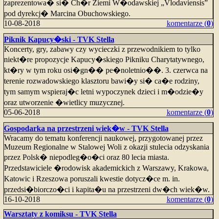
zaprezentowa� si� Ch�r Ziemi W�odawskiej „Vlodaviensis”
pod dyrekcj� Marcina Obuchowskiego.
10-08-2018
komentarze (
0
)
Piknik Kapucy�ski - TVK Stella
Koncerty, gry, zabawy czy wycieczki z przewodnikiem to tylko
niekt�re propozycje Kapucy�skiego Pikniku Charytatywnego,
kt�ry w tym roku osi�gn�� pe�noletnio��. 3. czerwca na
terenie rozwadowskiego klasztoru bawi�y si� ca�e rodziny,
tym samym wspieraj�c letni wypoczynek dzieci i m�odzie�y
oraz utworzenie �wietlicy muzycznej.
05-06-2018
komentarze (
0
)
Gospodarka na przestrzeni wiek�w - TVK Stella
Wracamy do tematu konferencji naukowej, przygotowanej przez
Muzeum Regionalne w Stalowej Woli z okazji stulecia odzyskania
przez Polsk� niepodleg�o�ci oraz 80 lecia miasta.
Przedstawiciele �rodowisk akademickich z Warszawy, Krakowa,
Katowic i Rzeszowa poruszali kwestie dotycz�ce m. in.
przedsi�biorczo�ci i kapita�u na przestrzeni dw�ch wiek�w.
16-10-2018
komentarze (
0
)
Warsztaty z komiksu - TVK Stella