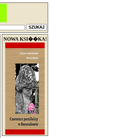
NOWA KSI��KA!