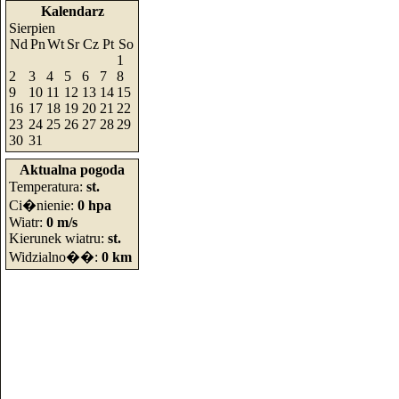
Kalendarz
Sierpien
Nd
Pn
Wt
Sr
Cz
Pt
So
1
2
3
4
5
6
7
8
9
10
11
12
13
14
15
16
17
18
19
20
21
22
23
24
25
26
27
28
29
30
31
Aktualna pogoda
Temperatura:
st.
Ci�nienie:
0 hpa
Wiatr:
0 m/s
Kierunek wiatru:
st.
Widzialno��:
0 km