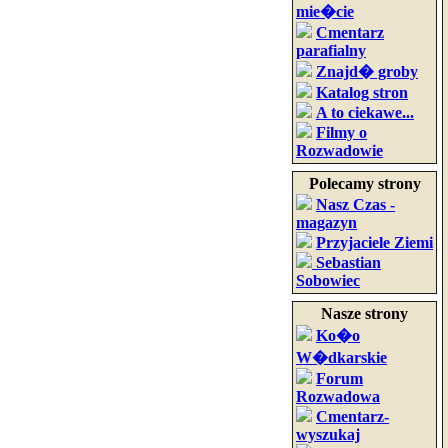
mie�cie
Cmentarz
parafialny
Znajd� groby
Katalog stron
A to ciekawe...
Filmy o
Rozwadowie
Polecamy strony
Nasz Czas -
magazyn
Przyjaciele Ziemi
Sebastian
Sobowiec
Nasze strony
Ko�o
W�dkarskie
Forum
Rozwadowa
Cmentarz-
wyszukaj