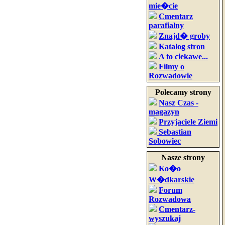
mie�cie
Cmentarz
parafialny
Znajd� groby
Katalog stron
A to ciekawe...
Filmy o
Rozwadowie
Polecamy strony
Nasz Czas -
magazyn
Przyjaciele Ziemi
Sebastian
Sobowiec
Nasze strony
Ko�o
W�dkarskie
Forum
Rozwadowa
Cmentarz-
wyszukaj