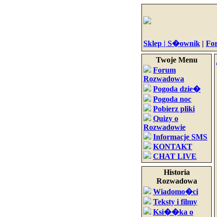
Sklep |
S�ownik
|
Fo
Twoje Menu
Forum
Rozwadowa
Pogoda dzie�
Pogoda noc
Pobierz pliki
Quizy o
Rozwadowie
Informacje SMS
KONTAKT
CHAT LIVE
Historia
Rozwadowa
Wiadomo�ci
Teksty i filmy
Ksi��ka o