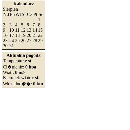
Kalendarz
Sierpien
Nd
Pn
Wt
Sr
Cz
Pt
So
1
2
3
4
5
6
7
8
9
10
11
12
13
14
15
16
17
18
19
20
21
22
23
24
25
26
27
28
29
30
31
Aktualna pogoda
Temperatura:
st.
Ci�nienie:
0 hpa
Wiatr:
0 m/s
Kierunek wiatru:
st.
Widzialno��:
0 km