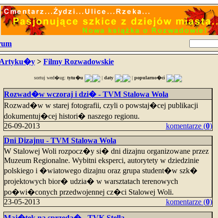
rum
Artyku�y
>
Filmy Rozwadowskie
sortuj wed�ug:
tytu�u
|
daty
|
popularno�ci
Rozwad�w wczoraj i dzi� - TVM Stalowa Wola
Rozwad�w w starej fotografii, czyli o powstaj�cej publikacji
dokumentuj�cej histori� naszego regionu.
26-09-2013
komentarze (
0
)
Dni Dizajnu - TVM Stalowa Wola
W Stalowej Woli rozpocz�y si� dni dizajnu organizowane przez
Muzeum Regionalne. Wybitni eksperci, autorytety w dziedzinie
polskiego i �wiatowego dizajnu oraz grupa student�w szk�
projektowych bior� udzia� w warsztatach terenowych
po�wi�conych przedwojennej cz�ci Stalowej Woli.
23-05-2013
komentarze (
0
)
Maj�tek na sprzeda� - TVK Stella