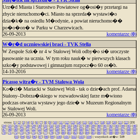
Urz�d Miasta i Starostwo Powiatowe og�osi�y przetargi na
zbycie nieruchomo�ci. Miasto na sprzeda� wystawi�o
dzia�k� na osiedlu M�odynie, a powiat nieruchomo��
po�o�on� w Parku w Charzewicach.
26-09-2013
komentarze (
0
)
W�r�d uczniowskiej braci - TVK Stella
W Zespole Szk� nr 4 w Stalowej Woli odby�o si� uroczyste
pasowanie na ucznia. W tym roku nauk� w pierwszych klasach
szko�y podstawowej i gimnazjum rozpocz�o 60 os�b.
14-10-2016
komentarze (
0
)
Picasso witra�y - TVM Stalowa Wola
Ko�ci� Mariacki w Stalowej Woli - tak o dzie�ach prof. Adama
Stalony–Dobrza�skiego w rozwadowskiej farze m�wiono
podczas otwarcia wystawy jego dzie� w Muzeum Regionalnym
w Stalowej Woli.
26-09-2013
komentarze (
0
)
strona: [
1
] [
2
] [
3
] [
4
] [
5
] [
6
] [
7
] [
8
] [
9
] [
10
] [
11
] [
12
] [
13
] [
14
] [
15
] [
16
] [
17
] [
18
] [
19
] [
20
] [
21
] [
22
] [
23
]
[
24
] [
25
] [
26
] [
27
] [
28
] [
29
] [
30
] [
31
] [
32
] [
33
] [
34
] [
35
] [
36
] [
37
] [
38
] [
39
] [
40
] [
41
] [
42
] [
43
] [
44
] [
45
] [
46
]
[
47
] [
48
] [
49
] [
50
] [
51
] [
52
] [
53
] [
54
] [
55
] [
56
] [
57
] [
58
] [
59
] [
60
] [
61
] [
62
] [
63
] [
64
] [
65
] [
66
] [
67
] [
68
] [
69
]
[
70
] [
71
] [
72
] [
73
] [
74
] [
75
] [
76
] [
77
] [
78
] [
79
] [
80
] [
81
] [
82
] [
83
] [
84
] [
85
] [
86
] [
87
] [
88
] [
89
] [
90
] [
91
] [
92
]
[
93
] [
94
] [
95
] [
96
] [
97
] [
98
] [
99
] [
100
] [
101
] [
102
] [
103
] [
104
] | wszystkich art�w:
519