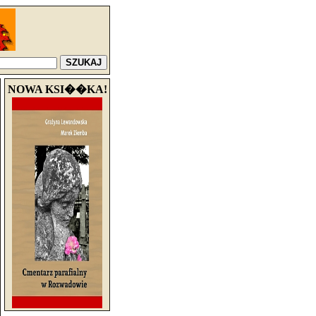
NOWA KSI��KA!