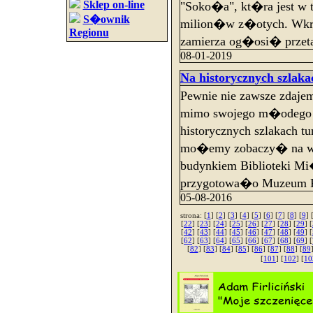
Sklep on-line
"Soko�a", kt�ra jest w
S�ownik
milion�w z�otych. Wkr
Regionu
zamierza og�osi� prze
08-01-2019
Na historycznych szlaka
Pewnie nie zawsze zdaje
mimo swojego m�odego w
historycznych szlakach t
mo�emy zobaczy� na wys
budynkiem Biblioteki Mi
przygotowa�o Muzeum R
05-08-2016
strona: [
1
] [
2
] [
3
] [
4
] [
5
] [
6
] [
7
] [
8
] [
9
] 
[
22
] [
23
] [
24
] [
25
] [
26
] [
27
] [
28
] [
29
] [
[
42
] [
43
] [
44
] [
45
] [
46
] [
47
] [
48
] [
49
] [
[
62
] [
63
] [
64
] [
65
] [
66
] [
67
] [
68
] [
69
] [
[
82
] [
83
] [
84
] [
85
] [
86
] [
87
] [
88
] [
89
[
101
] [
102
] [
10