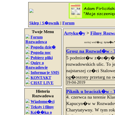
Sklep |
S�ownik
|
Forum
Twoje Menu
Artyku�y
>
Filmy Rozw
Forum
Rozwadowa
sortuj wed�ug:
tytu�u
Pogoda dzie�
Grosz na Rozwad�w - T
Pogoda noc
5 podmiot�w z�o�y�o 
Pobierz pliki
Quizy o
rozwadowskich ulic. To 
Rozwadowie
najstarszej cz�ci Stalo
Informacje SMS
og�oszony przetarg na o
KONTAKT
19-04-2019
CHAT LIVE
Piknik u braciszk�w - 
Historia
Rozwadowa
4. czerwca na terenie Kla
Wiadomo�ci
Kapucyn�w w Rozwadowi
Teksty i filmy
Charytatywny. W tym rok
Ksi��ka o