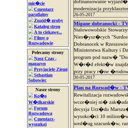
dofinansowanie wyjazd
mie�cie
modernizacja przyklaszt
Cmentarz
parafialny
26-05-2017
Znajd� groby
Migane dobranocki - TV
Katalog stron
Stalowowolskie Stowarzys
A to ciekawe...
Nies�ysz�cych "Surdost
Filmy o
Rozwadowie
Dobranocek w Rzeszowie
Ministerstwa Kultury i D
Polecamy strony
program pod nazw� "Dos
Nasz Czas -
magazyn
W�r�d efekt�w znajdzie
Przyjaciele Ziemi
przy pracy r�ne �rodow
Sebastian
30-05-2017
Sobowiec
Plan na Rozwad�w - TV
Nasze strony
Rewitalizacja rozwadows
Ko�o
wcze�niej ni� zak�ada
W�dkarskie
Forum
decyzja Urz�du Marsza�
Rozwadowa
wysoko�ci 10 milion�w 
Cmentarz-
wed�ug szacunk�w, raz
wyszukaj