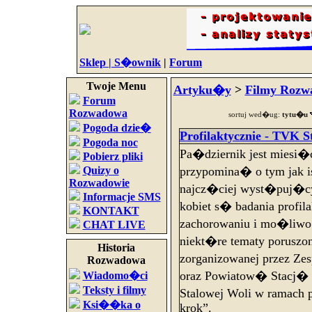
Sklep |
S�ownik
|
Forum
Twoje Menu
Artyku�y
>
Filmy Rozw
Forum
Rozwadowa
sortuj wed�ug:
tytu�u
Pogoda dzie�
Profilaktycznie - TVK St
Pogoda noc
Pa�dziernik jest miesi�c
Pobierz pliki
Quizy o
przypomina� o tym jak i
Rozwadowie
najcz�ciej wyst�puj�
Informacje SMS
kobiet s� badania profil
KONTAKT
zachorowaniu i mo�liwo�
CHAT LIVE
niekt�re tematy poruszon
Historia
zorganizowanej przez Z
Rozwadowa
oraz Powiatow� Stacj� 
Wiadomo�ci
Teksty i filmy
Stalowej Woli w ramach 
Ksi��ka o
krok”.