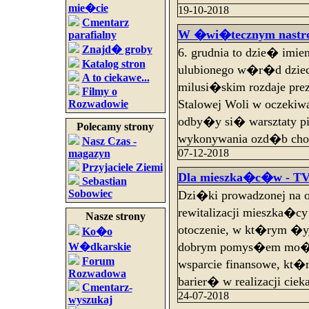
mie�cie
19-10-2018
Cmentarz
W �wi�tecznym nastroj
parafialny
Znajd� groby
6. grudnia to dzie� imi
Katalog stron
ulubionego w�r�d dzie
A to ciekawe...
milusi�skim rozdaje pr
Filmy o
Stalowej Woli w oczeki
Rozwadowie
odby�y si� warsztaty pi
Polecamy strony
wykonywania ozd�b cho
Nasz Czas -
07-12-2018
magazyn
Przyjaciele Ziemi
Dla mieszka�c�w - TV
Sebastian
Sobowiec
Dzi�ki prowadzonej na 
rewitalizacji mieszka
Nasze strony
otoczenie, w kt�rym �y
Ko�o
dobrym pomys�em mo�n
W�dkarskie
Forum
wsparcie finansowe, kt
Rozwadowa
barier� w realizacji ciek
Cmentarz-
24-07-2018
wyszukaj