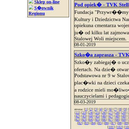
Sklep on-line
Pod opiek� - TVK Stell
S�ownik
Fundacja "Przywr��my
Regionu
Kultury i Dziedzictwa N
opiekuna cmentarza woje
ju� od kilku lat zajmo
Stalowej Woli miejscem.
08-01-2019
Szko�a zaprasza - TVK 
Szko�y zabiegaj� o uc
ofertach. Na dzie� otwa
Podstawowa nr 9 w Stalo
plac�wki na dzieci czeka
a rodzice mieli mo�liw
nauczycielami i pedagog
08-03-2019
strona: [
1
] [
2
] [
3
] [
4
] [
5
] [
6
] [
7
] [
8
] [
9
] 
[
22
] [
23
] [
24
] [
25
] [
26
] [
27
] [
28
] [
29
] [
[
42
] [
43
] [
44
] [
45
] [
46
] [
47
] [
48
] [
49
] [
[
62
] [
63
] [
64
] [
65
] [
66
] [
67
] [
68
] [
69
] [
[
82
] [
83
] [
84
] [
85
] [
86
] [
87
] [
88
] [
89
[
101
] [
102
] [
10