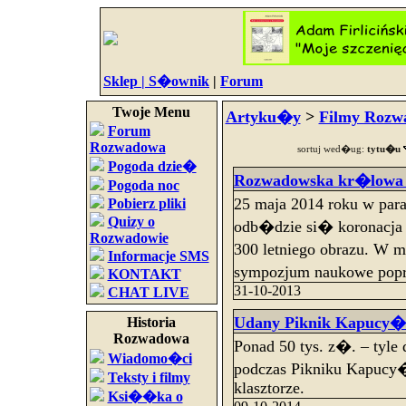
Sklep |
S�ownik
|
Forum
Twoje Menu
Artyku�y
>
Filmy Rozw
Forum
Rozwadowa
sortuj wed�ug:
tytu�u
Pogoda dzie�
Rozwadowska kr�lowa 
Pogoda noc
25 maja 2014 roku w para
Pobierz pliki
Quizy o
odb�dzie si� koronacja
Rozwadowie
300 letniego obrazu. W
Informacje SMS
sympozjum naukowe popr
KONTAKT
31-10-2013
CHAT LIVE
Udany Piknik Kapucy�
Historia
Rozwadowa
Ponad 50 tys. z�. – tyl
Wiadomo�ci
podczas Pikniku Kapucy
Teksty i filmy
klasztorze.
Ksi��ka o