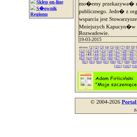
Sklep on-line
mo�emy przekazywa� na
S�ownik
publicznego. Jedn� z org
Regionu
wsparcia jest Stowarzysz
Mniejszych Kapucyn�w "
Rozwadowie.
19-03-2015
strona: [
1
] [
2
] [
3
] [
4
] [
5
] [
6
] [
7
] [
8
] [
9
] 
[
22
] [
23
] [
24
] [
25
] [
26
] [
27
] [
28
] [
29
] [
[
42
] [
43
] [
44
] [
45
] [
46
] [
47
] [
48
] [
49
] [
[
62
] [
63
] [
64
] [
65
] [
66
] [
67
] [
68
] [
69
] [
[
82
] [
83
] [
84
] [
85
] [
86
] [
87
] [
88
] [
89
[
101
] [
102
] [
10
© 2004-2026
Porta
z