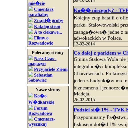
09-10-2014
mie�cie
Cmentarz
Ko�� niezgody? - TVK 
parafialny
Kolejny etap batalii o 
Znajd� groby
parku. Stalowowolski prz
Katalog stron
zaanga�owa� jedne z naj
A to ciekawe...
adwokackich w Polsce.
Filmy o
Rozwadowie
13-02-2014
Polecamy strony
Co dalej z parkiem w C
Nasz Czas -
Gmina Stalowa Wola nie 
magazyn
integralno�ci kompleks
Przyjaciele Ziemi
Charzewicach. Po korzy
Sebastian
Sobowiec
jeden z budynk�w ma tr
biznesmena i jednocze�n
Nasze strony
Madeja.
Ko�o
26-02-2015
W�dkarskie
Forum
Podziel si� 1% - TVK S
Rozwadowa
Przypominamy Pa�stwu, 
Cmentarz-
fiskusem dot�d 1% swoj
wyszukaj