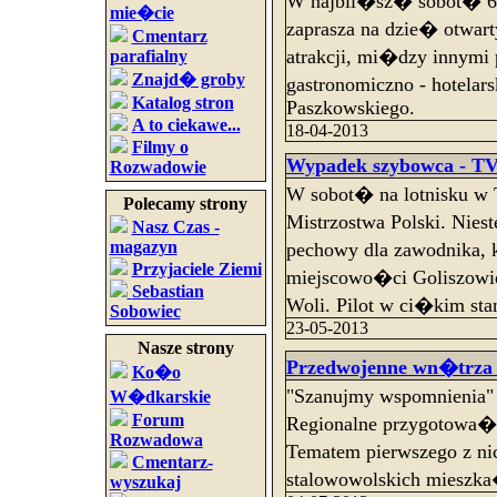
W najbli�sz� sobot� 6 
mie�cie
zaprasza na dzie� otwart
Cmentarz
atrakcji, mi�dzy innymi
parafialny
Znajd� groby
gastronomiczno - hotelar
Katalog stron
Paszkowskiego.
A to ciekawe...
18-04-2013
Filmy o
Wypadek szybowca - TV
Rozwadowie
W sobot� na lotnisku w
Polecamy strony
Mistrzostwa Polski. Nie
Nasz Czas -
magazyn
pechowy dla zawodnika,
Przyjaciele Ziemi
miejscowo�ci Goliszowie
Sebastian
Woli. Pilot w ci�kim sta
Sobowiec
23-05-2013
Nasze strony
Przedwojenne wn�trza 
Ko�o
"Szanujmy wspomnienia"
W�dkarskie
Forum
Regionalne przygotowa�o 
Rozwadowa
Tematem pierwszego z n
Cmentarz-
stalowowolskich mieszk
wyszukaj