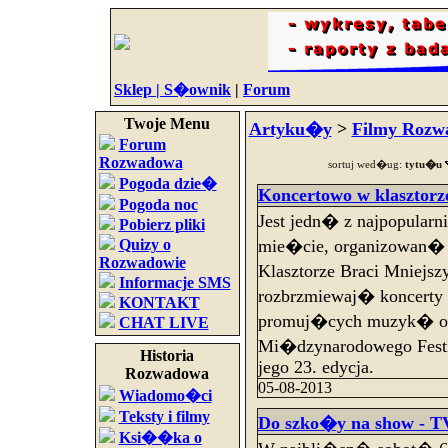
Sklep |
S�ownik
|
Forum
Twoje Menu
Artyku�y
>
Filmy Rozw
Forum
Rozwadowa
sortuj wed�ug:
tytu�u
Pogoda dzie�
Koncertowo w klasztorz
Pogoda noc
Jest jedn� z najpopularn
Pobierz pliki
Quizy o
mie�cie, organizowan� 
Rozwadowie
Klasztorze Braci Mniej
Informacje SMS
rozbrzmiewaj� koncerty
KONTAKT
promuj�cych muzyk� o
CHAT LIVE
Mi�dzynarodowego Festi
Historia
jego 23. edycja.
Rozwadowa
05-08-2013
Wiadomo�ci
Teksty i filmy
Do szko�y na show - TV
Ksi��ka o