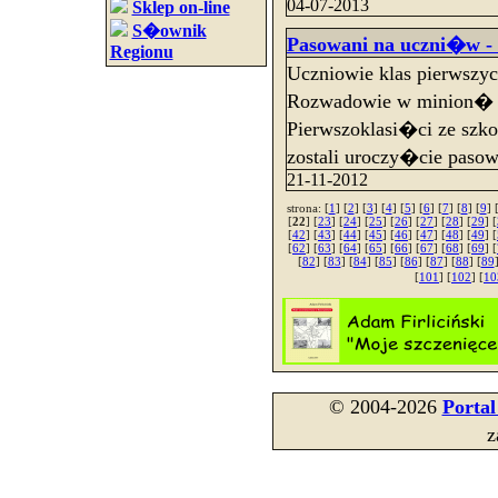
04-07-2013
Sklep on-line
S�ownik
Pasowani na uczni�w -
Regionu
Uczniowie klas pierwsz
Rozwadowie w minion� 
Pierwszoklasi�ci ze szk
zostali uroczy�cie paso
21-11-2012
strona: [
1
] [
2
] [
3
] [
4
] [
5
] [
6
] [
7
] [
8
] [
9
] 
[
22
] [
23
] [
24
] [
25
] [
26
] [
27
] [
28
] [
29
] [
[
42
] [
43
] [
44
] [
45
] [
46
] [
47
] [
48
] [
49
] [
[
62
] [
63
] [
64
] [
65
] [
66
] [
67
] [
68
] [
69
] [
[
82
] [
83
] [
84
] [
85
] [
86
] [
87
] [
88
] [
89
[
101
] [
102
] [
10
© 2004-2026
Porta
z