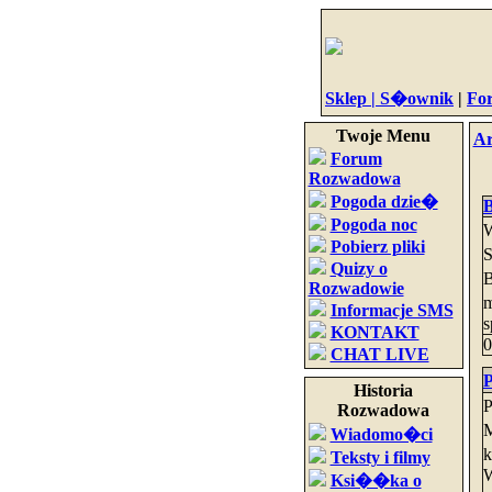
Sklep |
S�ownik
|
Fo
Twoje Menu
A
Forum
Rozwadowa
Pogoda dzie�
B
Pogoda noc
W
Pobierz pliki
S
Quizy o
B
Rozwadowie
Informacje SMS
s
KONTAKT
0
CHAT LIVE
P
Historia
P
Rozwadowa
M
Wiadomo�ci
k
Teksty i filmy
W
Ksi��ka o