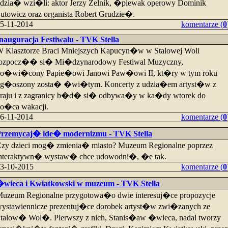
dzia� wzi�li: aktor Jerzy Zelnik, �piewak operowy Dominik
utowicz oraz organista Robert Grudzie�.
5-11-2014
komentarze (
0
nauguracja Festiwalu - TVK Stella
 Klasztorze Braci Mniejszych Kapucyn�w w Stalowej Woli
ozpocz�� si� Mi�dzynarodowy Festiwal Muzyczny,
o�wi�cony Papie�owi Janowi Paw�owi II, kt�ry w tym roku
g�oszony zosta� �wi�tym. Koncerty z udzia�em artyst�w z
raju i z zagranicy b�d� si� odbywa�y w ka�dy wtorek do
o�ca wakacji.
6-11-2014
komentarze (
0
rzemycaj� ide� modernizmu - TVK Stella
zy dzieci mog� zmienia� miasto? Muzeum Regionalne poprzez
nteraktywn� wystaw� chce udowodni�, �e tak.
3-10-2015
komentarze (
0
wieca i Kwiatkowski w muzeum - TVK Stella
uzeum Regionalne przygotowa�o dwie interesuj�ce propozycje
ystawiennicze prezentuj�ce dorobek artyst�w zwi�zanych ze
talow� Wol�. Pierwszy z nich, Stanis�aw �wieca, nadal tworzy