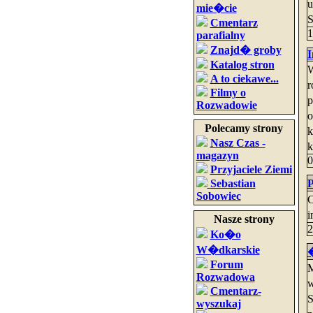
u
mie�cie
S
Cmentarz
1
parafialny
Znajd� groby
I
Katalog stron
W
A to ciekawe...
r
Filmy o
p
Rozwadowie
o
Polecamy strony
k
Nasz Czas -
k
magazyn
0
Przyjaciele Ziemi
Sebastian
P
Sobowiec
C
i
Nasze strony
2
Ko�o
W�dkarskie
�
Forum
M
Rozwadowa
w
Cmentarz-
S
wyszukaj