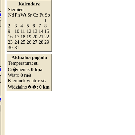
Kalendarz
Sierpien
)
Nd
Pn
Wt
Sr
Cz
Pt
So
1
2
3
4
5
6
7
8
9
10
11
12
13
14
15
16
17
18
19
20
21
22
23
24
25
26
27
28
29
30
31
Aktualna pogoda
Temperatura:
st.
)
Ci�nienie:
0 hpa
Wiatr:
0 m/s
Kierunek wiatru:
st.
Widzialno��:
0 km
)