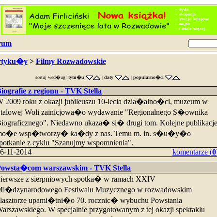
rum
rtyku�y
>
Filmy Rozwadowskie
sortuj wed�ug:
tytu�u
|
daty
|
popularno�ci
iografie z regionu - TVK Stella
 2009 roku z okazji jubileuszu 10-lecia dzia�alno�ci, muzeum w
talowej Woli zainicjowa�o wydawanie "Regionalnego S�ownika
iograficznego". Niedawno ukaza� si� drugi tom. Kolejne publikacj
mo�e wsp�tworzy� ka�dy z nas. Temu m. in. s�u�y�o
potkanie z cyklu "Szanujmy wspomnienia".
6-11-2014
komentarze (
0
owsta�com warszawskim - TVK Stella
ierwsze z sierpniowych spotka� w ramach XXIV
i�dzynarodowego Festiwalu Muzycznego w rozwadowskim
lasztorze upami�tni�o 70. rocznic� wybuchu Powstania
arszawskiego. W specjalnie przygotowanym z tej okazji spektaklu