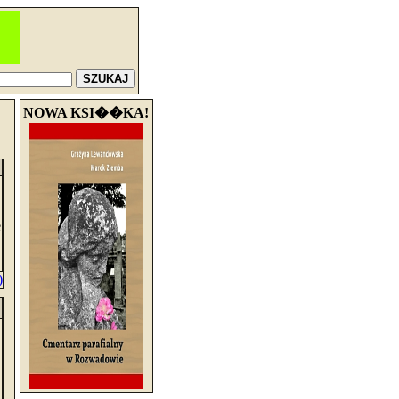
NOWA KSI��KA!
e
)