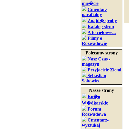
mie�cie
Cmentarz
parafialny
Znajd� groby
Katalog stron
A to ciekawe...
Filmy o
Rozwadowie
Polecamy strony
Nasz Czas -
magazyn
Przyjaciele Ziemi
Sebastian
Sobowiec
Nasze strony
Ko�o
W�dkarskie
Forum
Rozwadowa
Cmentarz-
wyszukaj