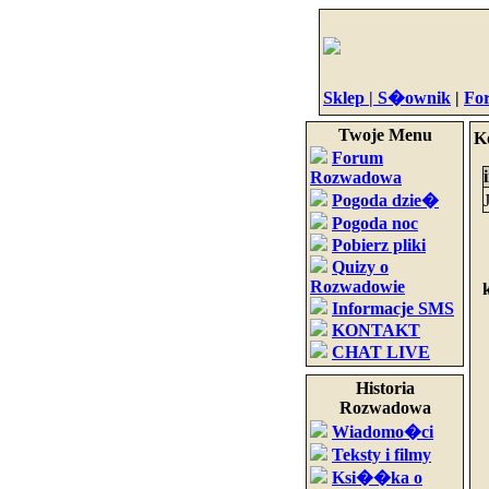
Sklep |
S�ownik
|
Fo
Twoje Menu
K
Forum
Rozwadowa
Pogoda dzie�
Pogoda noc
Pobierz pliki
Quizy o
Rozwadowie
Informacje SMS
KONTAKT
CHAT LIVE
Historia
Rozwadowa
Wiadomo�ci
Teksty i filmy
Ksi��ka o