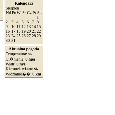
Kalendarz
Sierpien
Nd
Pn
Wt
Sr
Cz
Pt
So
1
2
3
4
5
6
7
8
9
10
11
12
13
14
15
16
17
18
19
20
21
22
23
24
25
26
27
28
29
30
31
Aktualna pogoda
Temperatura:
st.
Ci�nienie:
0 hpa
Wiatr:
0 m/s
Kierunek wiatru:
st.
Widzialno��:
0 km