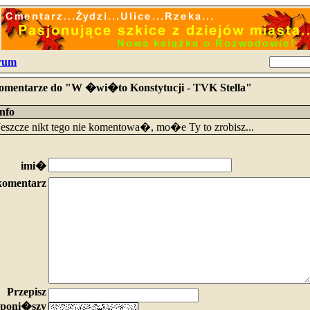
rum
omentarze do "W �wi�to Konstytucji - TVK Stella"
info
Jeszcze nikt tego nie komentowa�, mo�e Ty to zrobisz...
imi�
komentarz
Przepisz
poni�szy