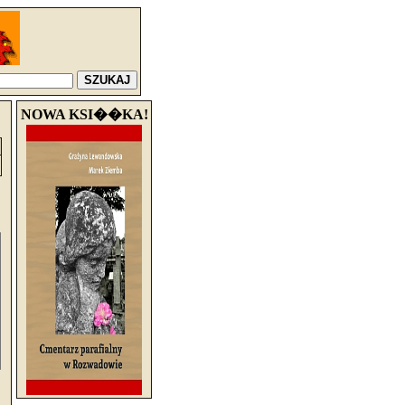
NOWA KSI��KA!