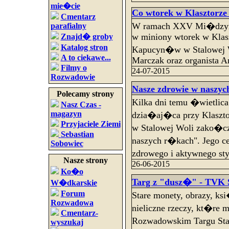
mie�cie
Co wtorek w Klasztorze 
Cmentarz
W ramach XXV Mi�dzyna
parafialny
w miniony wtorek w Klas
Znajd� groby
Katalog stron
Kapucyn�w w Stalowej W
A to ciekawe...
Marczak oraz organista A
Filmy o
24-07-2015
Rozwadowie
Nasze zdrowie w naszyc
Polecamy strony
Kilka dni temu �wietli
Nasz Czas -
magazyn
dzia�aj�ca przy Klaszt
Przyjaciele Ziemi
w Stalowej Woli zako�c
Sebastian
naszych r�kach". Jego
Sobowiec
zdrowego i aktywnego 
Nasze strony
26-06-2015
Ko�o
Targ z "dusz�" - TVK S
W�dkarskie
Forum
Stare monety, obrazy, ks
Rozwadowa
nieliczne rzeczy, kt�r
Cmentarz-
Rozwadowskim Targu Sta
wyszukaj