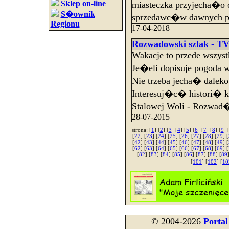
Sklep on-line
miasteczka przyjecha�o
S�ownik
sprzedawc�w dawnych p
Regionu
17-04-2018
Rozwadowski szlak - TV
Wakacje to przede wszyst
Je�eli dopisuje pogoda
Nie trzeba jecha� daleko
Interesuj�c� histori� kil
Stalowej Woli - Rozwad
28-07-2015
strona: [
1
] [
2
] [
3
] [
4
] [
5
] [
6
] [
7
] [
8
] [
9
] 
[
22
] [
23
] [
24
] [
25
] [
26
] [
27
] [
28
] [
29
] [
[
42
] [
43
] [
44
] [
45
] [
46
] [
47
] [
48
] [
49
] [
[
62
] [
63
] [
64
] [
65
] [
66
] [
67
] [
68
] [
69
] [
[
82
] [
83
] [
84
] [
85
] [
86
] [
87
] [
88
] [
89
[
101
] [
102
] [
10
© 2004-2026
Porta