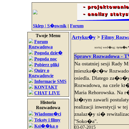
Sklep |
S�ownik
|
Forum
Twoje Menu
Artyku�y
>
Filmy Rozw
Forum
Rozwadowa
sortuj wed�ug:
tytu�u
Pogoda dzie�
Sprawy Rozwadowa - TV
Pogoda noc
Na ostatniej sesji Rady M
Pobierz pliki
Quizy o
mieszka�c�w Rozwadowa
Rozwadowie
osiedla. Dlatego za�o�
Informacje SMS
Rozwadowa, na czele kt�
KONTAKT
Maria Rehorowska. Na r
CHAT LIVE
kt�rym zawarli postulat
Historia
realizacji inwestycji w 
Rozwadowa
znalaz�y si� rewitalizac
Wiadomo�ci
Teksty i filmy
"Soko�a".
Ksi��ka o
03-07-2015