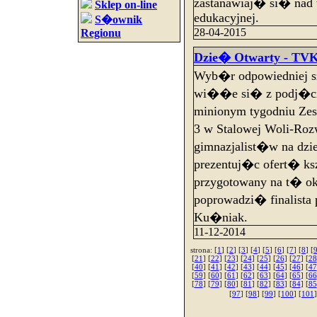
zastanawiaj� si� nad
Sklep on-line
edukacyjnej.
S�ownik
28-04-2015
Regionu
Dzie� Otwarty - TVK 
Wyb�r odpowiedniej s
wi��e si� z podj�ci
minionym tygodniu Ze
3 w Stalowej Woli-Ro
gimnazjalist�w na dzi
prezentuj�c ofert� ksz
przygotowany na t� ok
poprowadzi� finalista
Ku�niak.
11-12-2014
strona: [
1
] [
2
] [
3
] [
4
] [
5
] [
6
] [
7
] [
8
] [
[
21
] [
22
] [
23
] [
24
] [
25
] [
26
] [
27
] [
28
[
40
] [
41
] [
42
] [
43
] [
44
] [
45
] [
46
] [
47
[
59
] [
60
] [
61
] [
62
] [
63
] [
64
] [
65
] [
66
[
78
] [
79
] [
80
] [
81
] [
82
] [
83
] [
84
] [
85
[
97
] [
98
] [
99
] [
100
] [
101
]