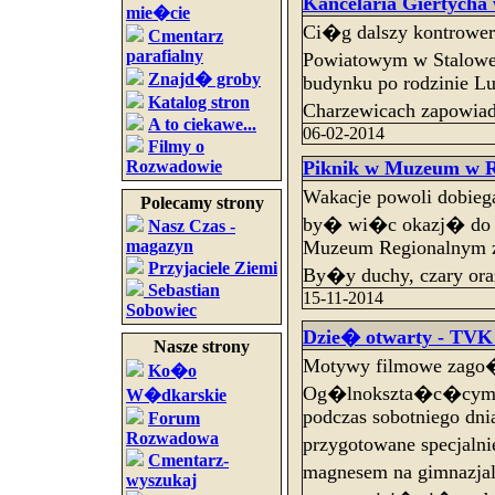
Kancelaria Giertycha
mie�cie
Ci�g dalszy kontrowers
Cmentarz
parafialny
Powiatowym w Stalowe
Znajd� groby
budynku po rodzinie L
Katalog stron
Charzewicach zapowia
A to ciekawe...
06-02-2014
Filmy o
Piknik w Muzeum w R
Rozwadowie
Wakacje powoli dobie
Polecamy strony
by� wi�c okazj� do p
Nasz Czas -
Muzeum Regionalnym z 
magazyn
Przyjaciele Ziemi
By�y duchy, czary oraz
Sebastian
15-11-2014
Sobowiec
Dzie� otwarty - TVK 
Nasze strony
Motywy filmowe zago
Ko�o
Og�lnokszta�c�cym i
W�dkarskie
podczas sobotniego dnia
Forum
Rozwadowa
przygotowane specjal
Cmentarz-
magnesem na gimnazj
wyszukaj