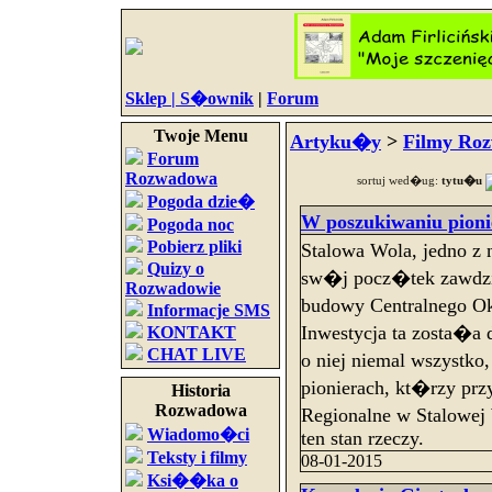
Sklep |
S�ownik
|
Forum
Twoje Menu
Artyku�y
>
Filmy Ro
Forum
Rozwadowa
sortuj wed�ug:
tytu�u
Pogoda dzie�
W poszukiwaniu pion
Pogoda noc
Pobierz pliki
Stalowa Wola, jedno z
Quizy o
sw�j pocz�tek zawdzi�
Rozwadowie
budowy Centralnego 
Informacje SMS
Inwestycja ta zosta�a
KONTAKT
CHAT LIVE
o niej niemal wszystko
pionierach, kt�rzy prz
Historia
Rozwadowa
Regionalne w Stalowe
Wiadomo�ci
ten stan rzeczy.
Teksty i filmy
08-01-2015
Ksi��ka o