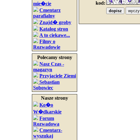
kod:
mie�cie
Cmentarz
parafialny
Znajd� groby
Katalog stron
A to ciekawe...
Filmy o
Rozwadowie
Polecamy strony
Nasz Czas -
magazyn
Przyjaciele Ziemi
Sebastian
Sobowiec
Nasze strony
Ko�o
W�dkarskie
Forum
Rozwadowa
Cmentarz-
wyszukaj