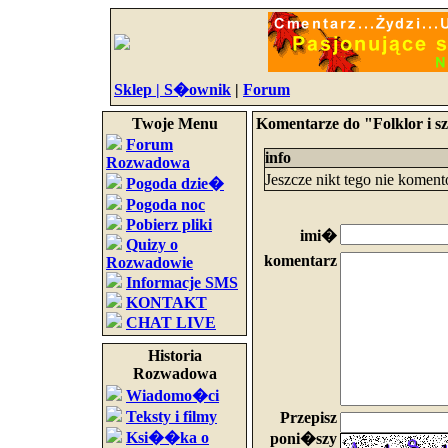
Sklep |
S�ownik
|
Forum
Twoje Menu
Komentarze do "Folklor i s
Forum
info
Rozwadowa
Jeszcze nikt tego nie komen
Pogoda dzie�
Pogoda noc
Pobierz pliki
imi�
Quizy o
komentarz
Rozwadowie
Informacje SMS
KONTAKT
CHAT LIVE
Historia
Rozwadowa
Wiadomo�ci
Teksty i filmy
Przepisz
Ksi��ka o
poni�szy