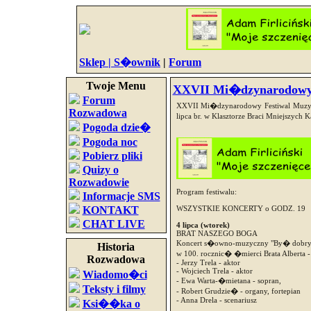
Sklep |
S�ownik
|
Forum
Twoje Menu
XXVII Mi�dzynarodowy 
Forum
XXVII Mi�dzynarodowy Festiwal Muzy
Rozwadowa
lipca br. w Klasztorze Braci Mniejszyc
Pogoda dzie�
Pogoda noc
Pobierz pliki
Quizy o
Rozwadowie
Program festiwalu:
Informacje SMS
KONTAKT
WSZYSTKIE KONCERTY o GODZ. 19
CHAT LIVE
4 lipca (wtorek)
BRAT NASZEGO BOGA
Koncert s�owno-muzyczny "By� dobrym
Historia
w 100. rocznic� �mierci Brata Alberta
Rozwadowa
- Jerzy Trela - aktor
- Wojciech Trela - aktor
Wiadomo�ci
- Ewa Warta-�mietana - sopran,
Teksty i filmy
- Robert Grudzie� - organy, fortepian
- Anna Drela - scenariusz
Ksi��ka o