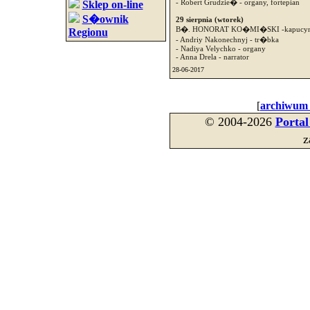
- Robert Grudzie� - organy, fortepian
Sklep on-line
S�ownik
29 sierpnia (wtorek)
B�. HONORAT KO�MI�SKI -kapucyn, wi
Regionu
- Andriy Nakonechnyj - tr�bka
- Nadiya Velychko - organy
- Anna Drela - narrator
28-06-2017
[
archiwum
© 2004-2026
Porta
z