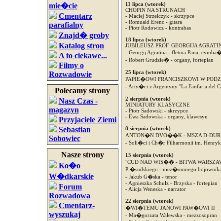
11 lipca (wtorek)
mie�cie
CHOPIN NA STRUNACH
Cmentarz
- Maciej Strzelczyk - skrzypce
- Romuald Erenc - gitara
parafialny
- Piotr Rodowicz - kontrabas
Znajd� groby
18 lipca (wtorek)
Katalog stron
JUBILEUSZ PROF. GEORGIJA AGRATI
- Georgij Agratina - fletnia Pana, cymba
A to ciekawe...
- Robert Grudzie� - organy, fortepian
Filmy o
25 lipca (wtorek)
Rozwadowie
PAPIE�OWI FRANCISZKOWI W PO
- Arty�ci z Argentyny "La Fanfaria del C
Polecamy strony
2 sierpnia (wtorek)
Nasz Czas -
MINIATURY KLASYCZNE
magazyn
- Piotr Sadowski - skrzypce
- Ewa Sadowska - organy, klawesyn
Przyjaciele Ziemi
Sebastian
8 sierpnia (wtorek)
ANTON�N DVO��K - MSZA D-DUR
Sobowiec
- Soli�ci i Ch�r Filharmonii im. Henryk
Nasze strony
15 sierpnia (wtorek)
"CUD NAD WIS�� - BITWA WARSZAWSKA
Ko�o
Pi�sudskiego - niez�omnego bojowni
W�dkarskie
- Jakub G�ska - tenor
- Agnieszka Schulz - Brzyska - fortepian
Forum
- Alicja Weneska - narrator
Rozwadowa
22 sierpnia (wtorek)
Cmentarz-
�WI�TEMU JANOWI PAW�OWI II
wyszukaj
- Ma�gorzata Walewska - mezzosopran