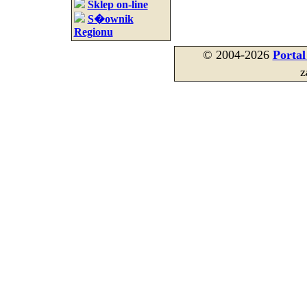
Sklep on-line
S�ownik
Regionu
© 2004-2026
Porta
z