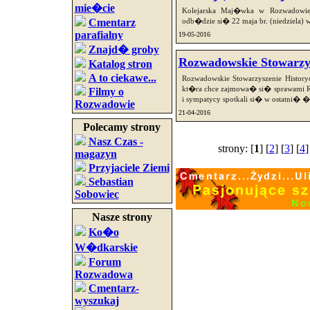
mie�cie
Kolejarska Maj�wka w Rozwadowie 
Cmentarz
odb�dzie si� 22 maja br. (niedziela) 
parafialny
19-05-2016
Znajd� groby
Rozwadowskie Stowarzy
Katalog stron
A to ciekawe...
Rozwadowskie Stowarzyszenie Histor
kt�ra chce zajmowa� si� sprawami R
Filmy o
i sympatycy spotkali si� w ostatni� 
Rozwadowie
21-04-2016
Polecamy strony
Nasz Czas -
strony: [
1
] [
2
] [
3
] [
4
]
magazyn
Przyjaciele Ziemi
Sebastian
Sobowiec
Nasze strony
Ko�o
W�dkarskie
Forum
Rozwadowa
Cmentarz-
wyszukaj