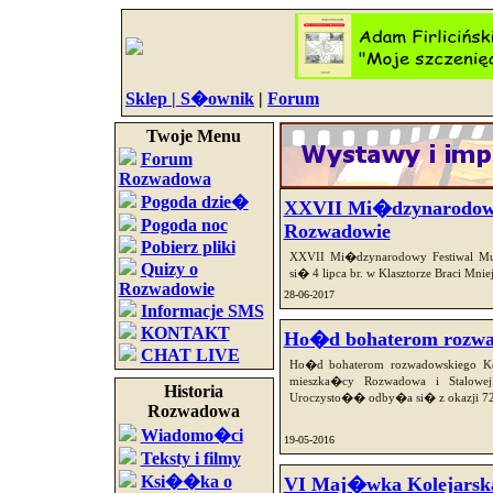
Sklep |
S�ownik
|
Forum
Twoje Menu
Forum
Rozwadowa
Pogoda dzie�
XXVII Mi�dzynarodowy
Pogoda noc
Rozwadowie
Pobierz pliki
XXVII Mi�dzynarodowy Festiwal Mu
Quizy o
si� 4 lipca br. w Klasztorze Braci M
Rozwadowie
28-06-2017
Informacje SMS
KONTAKT
Ho�d bohaterom rozwa
CHAT LIVE
Ho�d bohaterom rozwadowskiego Ked
mieszka�cy Rozwadowa i Stalow
Historia
Uroczysto�� odby�a si� z okazji 72 
Rozwadowa
Wiadomo�ci
19-05-2016
Teksty i filmy
Ksi��ka o
VI Maj�wka Kolejarska