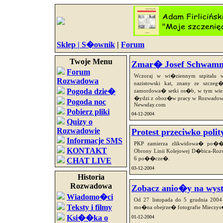
Sklep |
S�ownik
|
Forum
Twoje Menu
Zmar� Josef Schwammb
Forum
Wczoraj w wi�ziennym szpitalu 
Rozwadowa
nazistowski kat, znany ze szcz
Pogoda dzie�
zamordowa� setki os�b, w tym wi
�ydzi z oboz�w pracy w Rozwadowie,
Pogoda noc
Newsday.com
Pobierz pliki
04-12-2004
Quizy o
Rozwadowie
Protest przeciwko poli
Informacje SMS
PKP zamierza zlikwidowa� po��
KONTAKT
Obrony Linii Kolejowej D�bica-R
6 po��cze�.
CHAT LIVE
03-12-2004
Historia
Rozwadowa
Zobacz anio�y na wys
Wiadomo�ci
Od 27 listopada do 5 grudnia 20
Teksty i filmy
mo�na obejrze� fotografie Mieczys
Ksi��ka o
01-12-2004