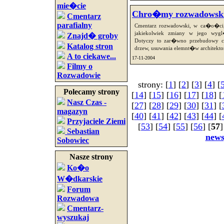
mie�cie
Chro�my rozwadowski
Cmentarz
parafialny
Cmentarz rozwadowski, w ca�o�ci, 
jakiekolwiek zmiany w jego wyg
Znajd� groby
Dotyczy to zar�wno przebudowy c
Katalog stron
drzew, usuwania elemnt�w architekton
A to ciekawe...
17-11-2004
Filmy o
Rozwadowie
strony: [
1
] [
2
] [
3
] [
4
] [
Polecamy strony
[
14
] [
15
] [
16
] [
17
] [
18
] [
Nasz Czas -
[
27
] [
28
] [
29
] [
30
] [
31
] [
magazyn
[
40
] [
41
] [
42
] [
43
] [
44
] [
Przyjaciele Ziemi
[
53
] [
54
] [
55
] [
56
] [
57
]
Sebastian
new
Sobowiec
Nasze strony
Ko�o
W�dkarskie
Forum
Rozwadowa
Cmentarz-
wyszukaj