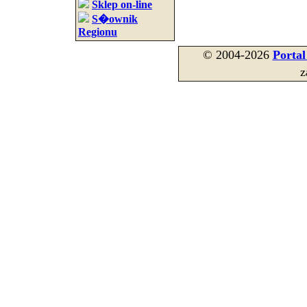
Sklep on-line
S�ownik
Regionu
© 2004-2026
Porta
z