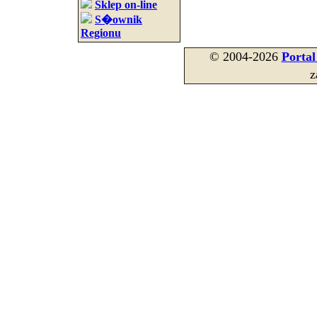
Sklep on-line
S�ownik
Regionu
© 2004-2026
Porta
z