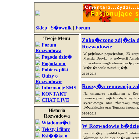
Sklep |
S�ownik
|
Forum
Twoje Menu
Zako�czono zdj�cia do
Forum
Rozwadowie
Rozwadowa
W pi�tkowe popo�udnie, 23 sierp
Pogoda dzie�
Macieja Doryka w re�yserii Amade
Pogoda noc
Rozwadowa mogli obserwowa� pra
kr�ci�a wiele swoich uj��.
Pobierz pliki
29-08-2013
Quizy o
Rozwadowie
Ruszy�a renowacja z
Informacje SMS
KONTAKT
Na cmentarzu parafialnym w Roz
renowacyjne dw�ch zabytkowych n
CHAT LIVE
styczniowego oraz zbiorowej m
B�aszkiewicz oraz Tomasza Szostaka.
Historia
08-08-2013
Rozwadowa
Wiadomo�ci
W Rozwadowie b�dzie 
Teksty i filmy
Pochodz�cy z pobliskiego Zbydniow
Ksi��ka o
Warszawie w drugiej po�owie sie