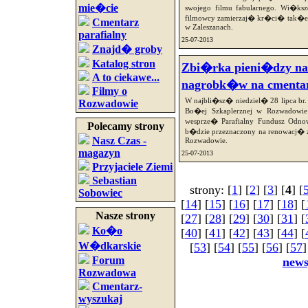
mie�cie
swojego filmu fabularnego. Wi�k
filmowcy zamierzaj� kr�ci� tak�e 
Cmentarz
w Zaleszanach.
parafialny
25-07-2013
Znajd� groby
Katalog stron
Zbi�rka pieni�dzy na
A to ciekawe...
nagrobk�w na cmenta
Filmy o
W najbli�sz� niedziel� 28 lipca br
Rozwadowie
Bo�ej Szkaplerznej w Rozwadow
wesprze� Parafialny Fundusz Odn
Polecamy strony
b�dzie przeznaczony na renowacj� 
Nasz Czas -
Rozwadowie.
magazyn
25-07-2013
Przyjaciele Ziemi
Sebastian
strony: [
1
] [
2
] [
3
] [
4
] [
Sobowiec
[
14
] [
15
] [
16
] [
17
] [
18
] [
Nasze strony
[
27
] [
28
] [
29
] [
30
] [
31
] [
Ko�o
[
40
] [
41
] [
42
] [
43
] [
44
] [
W�dkarskie
[
53
] [
54
] [
55
] [
56
] [
57
]
Forum
new
Rozwadowa
Cmentarz-
wyszukaj