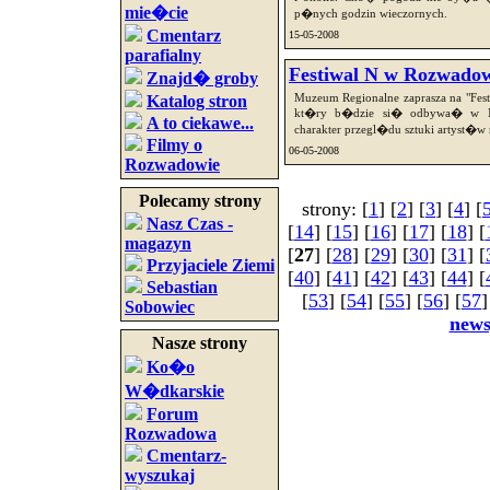
mie�cie
p�nych godzin wieczornych.
Cmentarz
15-05-2008
parafialny
Festiwal N w Rozwado
Znajd� groby
Muzeum Regionalne zaprasza na "Fest
Katalog stron
kt�ry b�dzie si� odbywa� w Mu
A to ciekawe...
charakter przegl�du sztuki artyst�
Filmy o
06-05-2008
Rozwadowie
Polecamy strony
strony: [
1
] [
2
] [
3
] [
4
] [
Nasz Czas -
[
14
] [
15
] [
16
] [
17
] [
18
] [
magazyn
[
27
] [
28
] [
29
] [
30
] [
31
] [
Przyjaciele Ziemi
[
40
] [
41
] [
42
] [
43
] [
44
] [
Sebastian
[
53
] [
54
] [
55
] [
56
] [
57
]
Sobowiec
new
Nasze strony
Ko�o
W�dkarskie
Forum
Rozwadowa
Cmentarz-
wyszukaj