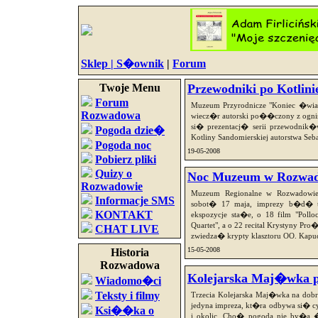
Sklep |
S�ownik
|
Forum
Twoje Menu
Przewodniki po Kotlini
Forum
Muzeum Przyrodnicze "Koniec �wiat
Rozwadowa
wiecz�r autorski po��czony z ognisk
si� prezentacj� serii przewodnik�
Pogoda dzie�
Kotliny Sandomierskiej autorstwa Se
Pogoda noc
19-05-2008
Pobierz pliki
Quizy o
Noc Muzeum w Rozwa
Rozwadowie
Muzeum Regionalne w Rozwadowi
Informacje SMS
sobot� 17 maja, imprezy b�d�
KONTAKT
ekspozycje sta�e, o 18 film "Poll
Quartet", a o 22 recital Krystyny P
CHAT LIVE
zwiedza� krypty klasztoru OO. Ka
15-05-2008
Historia
Rozwadowa
Kolejarska Maj�wka po
Wiadomo�ci
Teksty i filmy
Trzecia Kolejarska Maj�wka na dob
jedyna impreza, kt�ra odbywa si� 
Ksi��ka o
i okolic. Cho� pogoda nie by�a �