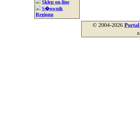
Sklep on-line
S�ownik
Regionu
© 2004-2026
Porta
z