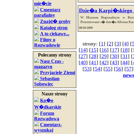
mie�cie
Cmentarz
Dzie�a Karpi�skiego
parafialny
W Muzeum Regionalnym w Rozw
Znajd� groby
Prezentowane s� dzie�a Alfonsa Karp
Katalog stron
08-04-2009
A to ciekawe...
Filmy o
strony: [
1
] [
2
] [
3
] [
4
] [
Rozwadowie
[
14
] [
15
] [
16
] [
17
] [
18
] [
Polecamy strony
[
27
] [
28
] [
29
] [
30
] [
31
] [
Nasz Czas -
[
40
] [
41
] [
42
] [
43
] [
44
] [
magazyn
[
53
] [
54
] [
55
] [
56
] [
57
]
Przyjaciele Ziemi
new
Sebastian
Sobowiec
Nasze strony
Ko�o
W�dkarskie
Forum
Rozwadowa
Cmentarz-
wyszukaj