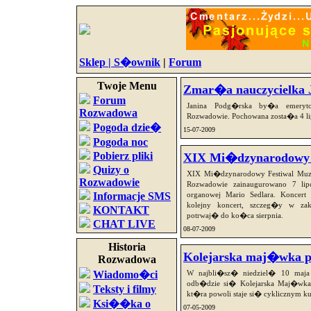
Sklep |
S�ownik
|
Forum
Twoje Menu
Zmar�a nauczycielka 
Forum
Janina Podg�rska by�a emeryt
Rozwadowa
Rozwadowie. Pochowana zosta�a 4 li
Pogoda dzie�
15-07-2009
Pogoda noc
Pobierz pliki
XIX Mi�dzynarodowy 
Quizy o
XIX Mi�dzynarodowy Festiwal Muz
Rozwadowie
Rozwadowie zainaugurowano 7 lip
Informacje SMS
organowej Mario Sedlara. Konce
kolejny koncert, szczeg�y w z
KONTAKT
potrwaj� do ko�ca sierpnia.
CHAT LIVE
08-07-2009
Historia
Kolejarska maj�wka po
Rozwadowa
Wiadomo�ci
W najbli�sz� niedziel� 10 maja
odb�dzie si� Kolejarska Maj�wka,
Teksty i filmy
kt�ra powoli staje si� cyklicznym k
Ksi��ka o
07-05-2009