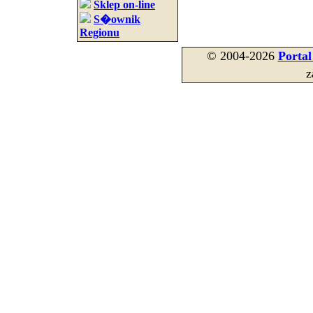
Sklep on-line
S�ownik
Regionu
© 2004-2026
Porta
z