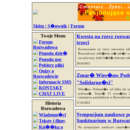
Sklep |
S�ownik
|
Forum
Twoje Menu
Kwesta na rzecz rozwad
Forum
trzeci
Rozwadowa
Kwestowanie na rzecz ratowania z
Pogoda dzie�
Rozwadowie odb�dzie si� tak�e w t
raz pierwszy datki b�d� zbierane t
Pogoda noc
29-10-2013
Pobierz pliki
Quizy o
Zmar� Wies�aw Podsi
Rozwadowie
Informacje SMS
"Solidarno�ci"
KONTAKT
Wies�aw Podsiad�o od kilku lat 
CHAT LIVE
pokona�. Zmar� 13 wrze�nia 2
cmentarzu parafialnym w Rozwadowie
Historia
17-10-2013
Rozwadowa
Sympozjum naukowe 
Wiadomo�ci
Sanktuarium w Rozwa
Teksty i filmy
Ksi��ka o
Na sympozjum naukowe zatytu�o