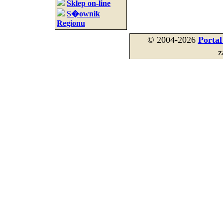
Sklep on-line
S�ownik
Regionu
© 2004-2026
Porta
z