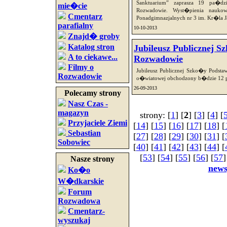
Sanktuarium” zaprasza 19 pa�dzi
mie�cie
Rozwadowie. Wyst�pienia nau
Cmentarz
Ponadgimnazjalnych nr 3 im. Kr�la Ja
parafialny
10-10-2013
Znajd� groby
Katalog stron
Jubileusz Publicznej 
A to ciekawe...
Rozwadowie
Filmy o
Jubileusz Publicznej Szko�y Podsta
Rozwadowie
o�wiatowej obchodzony b�dzie 12 p
26-09-2013
Polecamy strony
Nasz Czas -
magazyn
strony: [
1
] [
2
] [
3
] [
4
] [
Przyjaciele Ziemi
[
14
] [
15
] [
16
] [
17
] [
18
] [
Sebastian
[
27
] [
28
] [
29
] [
30
] [
31
] [
Sobowiec
[
40
] [
41
] [
42
] [
43
] [
44
] [
[
53
] [
54
] [
55
] [
56
] [
57
]
Nasze strony
new
Ko�o
W�dkarskie
Forum
Rozwadowa
Cmentarz-
wyszukaj