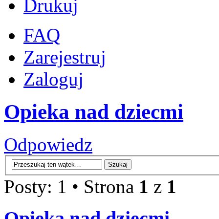
Drukuj
FAQ
Zarejestruj
Zaloguj
Opieka nad dziecmi
Odpowiedz
Posty: 1 • Strona
1
z
1
Opieka nad dziecmi