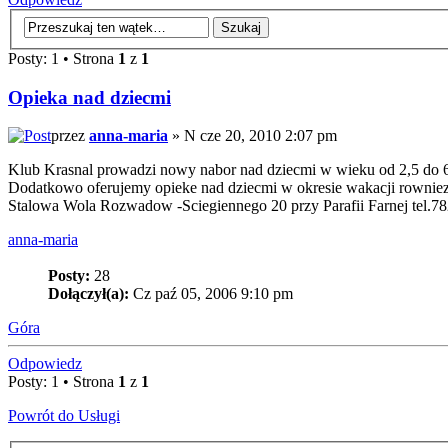
Posty: 1 • Strona
1
z
1
Opieka nad dziecmi
przez
anna-maria
» N cze 20, 2010 2:07 pm
Klub Krasnal prowadzi nowy nabor nad dziecmi w wieku od 2,5 do 6 
Dodatkowo oferujemy opieke nad dziecmi w okresie wakacji rownie
Stalowa Wola Rozwadow -Sciegiennego 20 przy Parafii Farnej tel.7
anna-maria
Posty:
28
Dołączył(a):
Cz paź 05, 2006 9:10 pm
Góra
Odpowiedz
Posty: 1 • Strona
1
z
1
Powrót do Usługi