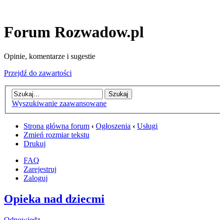
Forum Rozwadow.pl
Opinie, komentarze i sugestie
Przejdź do zawartości
Wyszukiwanie zaawansowane
Strona główna forum
‹
Ogłoszenia
‹
Usługi
Zmień rozmiar tekstu
Drukuj
FAQ
Zarejestruj
Zaloguj
Opieka nad dziecmi
Odpowiedz