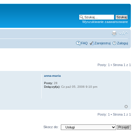
Wyszukiwanie zaawansowane
FAQ
Zarejestruj
Zaloguj
Posty: 1 • Strona
1
z
1
anna-maria
Posty:
28
Dołączył(a):
Cz paź 05, 2006 9:10 pm
Posty: 1 • Strona
1
z
1
Skocz do: