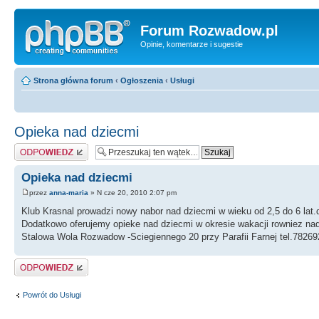
Forum Rozwadow.pl
Opinie, komentarze i sugestie
Strona główna forum
‹
Ogłoszenia
‹
Usługi
Opieka nad dziecmi
Odpowiedz
Opieka nad dziecmi
przez
anna-maria
» N cze 20, 2010 2:07 pm
Klub Krasnal prowadzi nowy nabor nad dziecmi w wieku od 2,5 do 6 lat.
Dodatkowo oferujemy opieke nad dziecmi w okresie wakacji rowniez na
Stalowa Wola Rozwadow -Sciegiennego 20 przy Parafii Farnej tel.78269
Odpowiedz
Powrót do Usługi