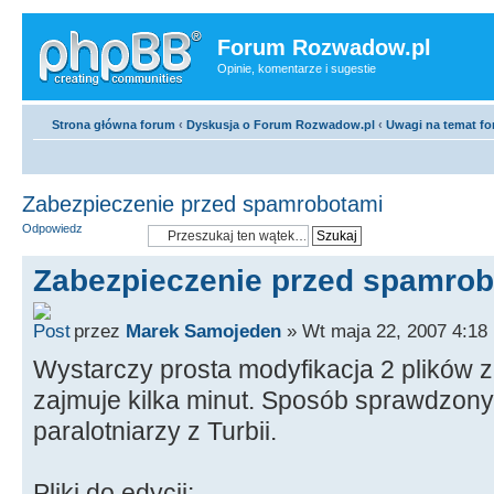
Forum Rozwadow.pl
Opinie, komentarze i sugestie
Strona główna forum
‹
Dyskusja o Forum Rozwadow.pl
‹
Uwagi na temat f
Zabezpieczenie przed spamrobotami
Odpowiedz
Zabezpieczenie przed spamro
przez
Marek Samojeden
» Wt maja 22, 2007 4:18
Wystarczy prosta modyfikacja 2 plików z
zajmuje kilka minut. Sposób sprawdzony
paralotniarzy z Turbii.
Pliki do edycji: