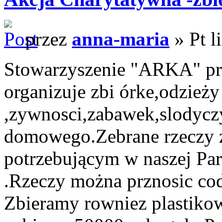
przez
anna-maria
» Pt l
Stowarzyszenie "ARKA" pr
organizuje zbi órke,odzieży
,zywnosci,zabawek,slodyczy
domowego.Zebrane rzeczy z
potrzebującym w naszej Para
.Rzeczy można prznosic cod
Zbieramy rowniez plastikow