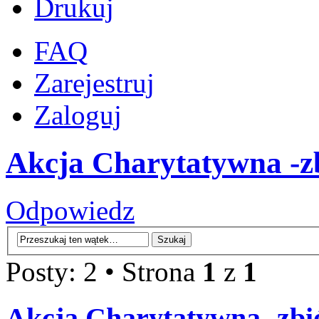
Drukuj
FAQ
Zarejestruj
Zaloguj
Akcja Charytatywna -zb
Odpowiedz
Posty: 2 • Strona
1
z
1
Akcja Charytatywna -zbió