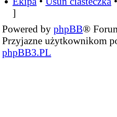
Ekipa
•
Usuń ciasteczka
•
]
Powered by
phpBB
® Foru
Przyjazne użytkownikom po
phpBB3.PL