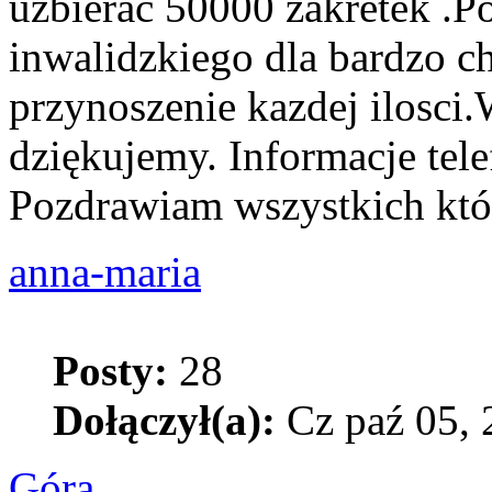
uzbierac 50000 zakretek .P
inwalidzkiego dla bardzo c
przynoszenie kazdej ilosci
dziękujemy. Informacje tel
Pozdrawiam wszystkich któ
anna-maria
Posty:
28
Dołączył(a):
Cz paź 05, 
Góra