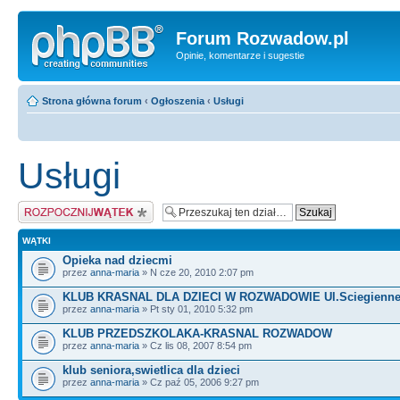
Forum Rozwadow.pl
Opinie, komentarze i sugestie
Strona główna forum
‹
Ogłoszenia
‹
Usługi
Usługi
Napisz wątek
WĄTKI
Opieka nad dziecmi
przez
anna-maria
» N cze 20, 2010 2:07 pm
KLUB KRASNAL DLA DZIECI W ROZWADOWIE Ul.Sciegienneg
przez
anna-maria
» Pt sty 01, 2010 5:32 pm
KLUB PRZEDSZKOLAKA-KRASNAL ROZWADOW
przez
anna-maria
» Cz lis 08, 2007 8:54 pm
klub seniora,swietlica dla dzieci
przez
anna-maria
» Cz paź 05, 2006 9:27 pm