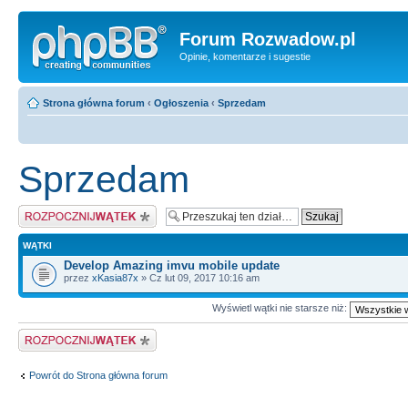
Forum Rozwadow.pl
Opinie, komentarze i sugestie
Strona główna forum
‹
Ogłoszenia
‹
Sprzedam
Sprzedam
Napisz wątek
WĄTKI
Develop Amazing imvu mobile update
przez
xKasia87x
» Cz lut 09, 2017 10:16 am
Wyświetl wątki nie starsze niż:
Napisz wątek
Powrót do Strona główna forum