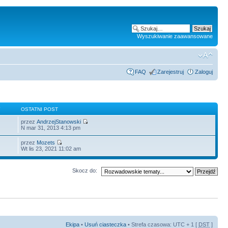
Wyszukiwanie zaawansowane
FAQ
Zarejestruj
Zaloguj
Y
OSTATNI POST
przez
AndrzejStanowski
N mar 31, 2013 4:13 pm
przez
Mozets
Wt lis 23, 2021 11:02 am
Skocz do:
Ekipa
•
Usuń ciasteczka
• Strefa czasowa: UTC + 1 [
DST
]