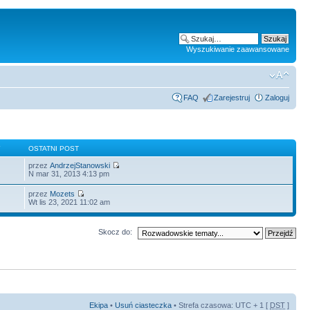
Wyszukiwanie zaawansowane
FAQ
Zarejestruj
Zaloguj
Y
OSTATNI POST
przez
AndrzejStanowski
N mar 31, 2013 4:13 pm
przez
Mozets
Wt lis 23, 2021 11:02 am
Skocz do:
Ekipa
•
Usuń ciasteczka
• Strefa czasowa: UTC + 1 [
DST
]