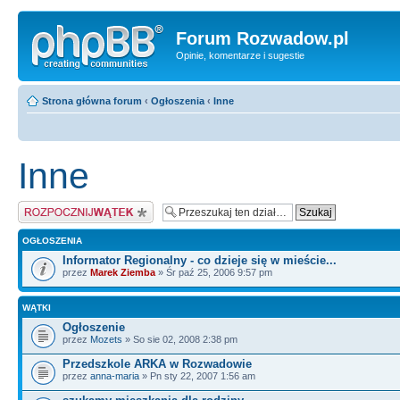
Forum Rozwadow.pl
Opinie, komentarze i sugestie
Strona główna forum
‹
Ogłoszenia
‹
Inne
Inne
Napisz wątek
OGŁOSZENIA
Informator Regionalny - co dzieje się w mieście...
przez
Marek Ziemba
» Śr paź 25, 2006 9:57 pm
WĄTKI
Ogłoszenie
przez
Mozets
» So sie 02, 2008 2:38 pm
Przedszkole ARKA w Rozwadowie
przez
anna-maria
» Pn sty 22, 2007 1:56 am