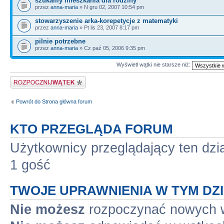
szukamy mieszkania dla rodziny
przez
anna-maria
» N gru 02, 2007 10:54 pm
stowarzyszenie arka-korepetycje z matematyki
przez
anna-maria
» Pt lis 23, 2007 8:17 pm
pilnie potrzebne
przez
anna-maria
» Cz paź 05, 2006 9:35 pm
Wyświetl wątki nie starsze niż:
Napisz wątek
Powrót do Strona główna forum
KTO PRZEGLĄDA FORUM
Użytkownicy przeglądający ten dzi
1 gość
TWOJE UPRAWNIENIA W TYM DZ
Nie możesz
rozpoczynać nowych 