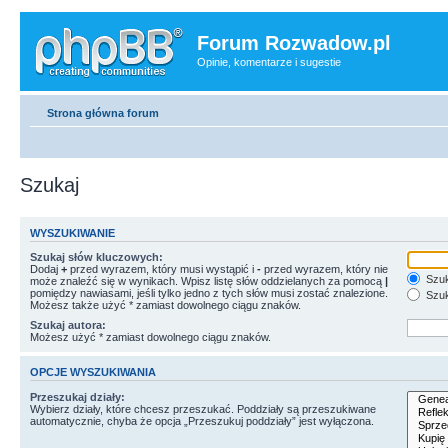
Forum Rozwadow.pl
Opinie, komentarze i sugestie
Strona główna forum
Szukaj
WYSZUKIWANIE
Szukaj słów kluczowych:
Dodaj
+
przed wyrazem, który musi wystąpić i
-
przed wyrazem, który nie
Szuk
może znaleźć się w wynikach. Wpisz listę słów oddzielanych za pomocą
|
pomiędzy nawiasami, jeśli tylko jedno z tych słów musi zostać znalezione.
Szuk
Możesz także użyć * zamiast dowolnego ciągu znaków.
Szukaj autora:
Możesz użyć * zamiast dowolnego ciągu znaków.
OPCJE WYSZUKIWANIA
Przeszukaj działy:
Wybierz działy, które chcesz przeszukać. Poddziały są przeszukiwane
automatycznie, chyba że opcja „Przeszukuj poddziały” jest wyłączona.