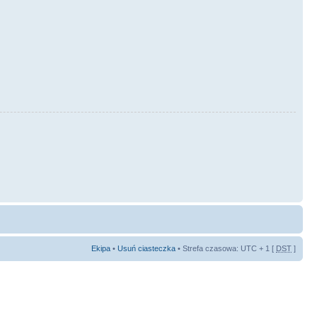
Ekipa
•
Usuń ciasteczka
• Strefa czasowa: UTC + 1 [
DST
]