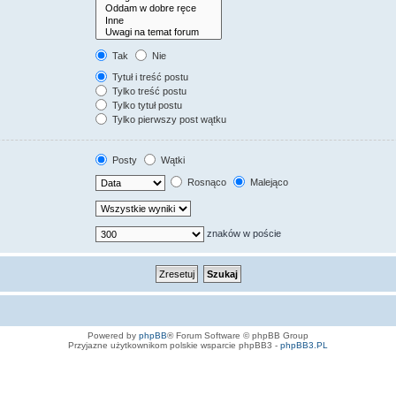
Tak
Nie
Tytuł i treść postu
Tylko treść postu
Tylko tytuł postu
Tylko pierwszy post wątku
Posty
Wątki
Rosnąco
Malejąco
znaków w poście
Powered by
phpBB
® Forum Software © phpBB Group
Przyjazne użytkownikom polskie wsparcie phpBB3 -
phpBB3.PL