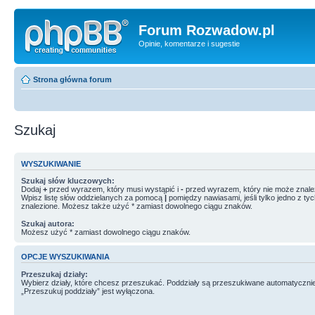
Forum Rozwadow.pl
Opinie, komentarze i sugestie
Strona główna forum
Szukaj
WYSZUKIWANIE
Szukaj słów kluczowych:
Dodaj
+
przed wyrazem, który musi wystąpić i
-
przed wyrazem, który nie może znale
Wpisz listę słów oddzielanych za pomocą
|
pomiędzy nawiasami, jeśli tylko jedno z ty
znalezione. Możesz także użyć * zamiast dowolnego ciągu znaków.
Szukaj autora:
Możesz użyć * zamiast dowolnego ciągu znaków.
OPCJE WYSZUKIWANIA
Przeszukaj działy:
Wybierz działy, które chcesz przeszukać. Poddziały są przeszukiwane automatycznie
„Przeszukuj poddziały” jest wyłączona.