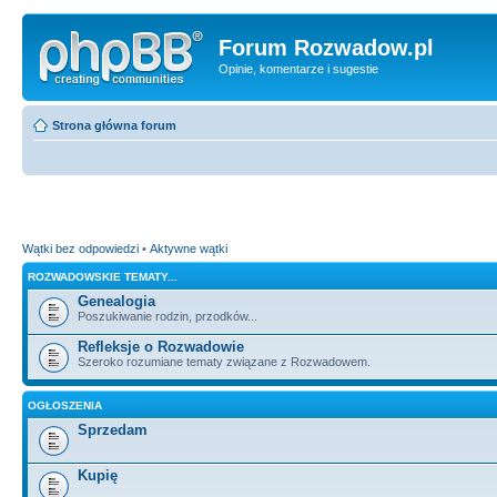
Forum Rozwadow.pl
Opinie, komentarze i sugestie
Strona główna forum
Wątki bez odpowiedzi
•
Aktywne wątki
ROZWADOWSKIE TEMATY...
Genealogia
Poszukiwanie rodzin, przodków...
Refleksje o Rozwadowie
Szeroko rozumiane tematy związane z Rozwadowem.
OGŁOSZENIA
Sprzedam
Kupię