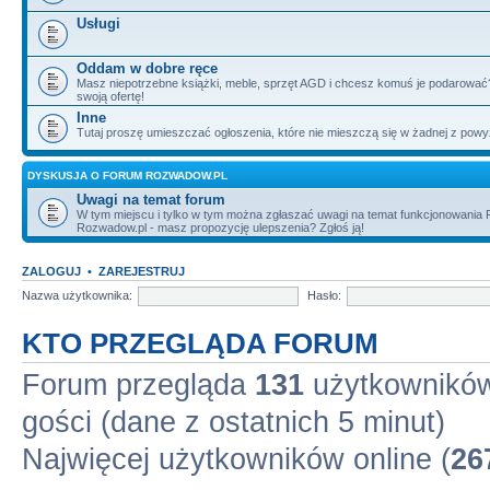
Usługi
Oddam w dobre ręce
Masz niepotrzebne książki, meble, sprzęt AGD i chcesz komuś je podarować?
swoją ofertę!
Inne
Tutaj proszę umieszczać ogłoszenia, które nie mieszczą się w żadnej z powy
DYSKUSJA O FORUM ROZWADOW.PL
Uwagi na temat forum
W tym miejscu i tylko w tym można zgłaszać uwagi na temat funkcjonowania
Rozwadow.pl - masz propozycję ulepszenia? Zgłoś ją!
ZALOGUJ
•
ZAREJESTRUJ
Nazwa użytkownika:
Hasło:
KTO PRZEGLĄDA FORUM
Forum przegląda
131
użytkowników 
gości (dane z ostatnich 5 minut)
Najwięcej użytkowników online (
26