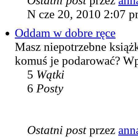
Ostatni post
przez
ann
N cze 20, 2010 2:07 
Oddam w dobre ręce
Masz niepotrzebne książk
komuś je podarować? Wpis
5
Wątki
6
Posty
Ostatni post
przez
ann