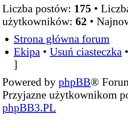
Liczba postów:
175
• Licz
użytkowników:
62
• Najno
Strona główna forum
Ekipa
•
Usuń ciasteczka
•
]
Powered by
phpBB
® Foru
Przyjazne użytkownikom po
phpBB3.PL