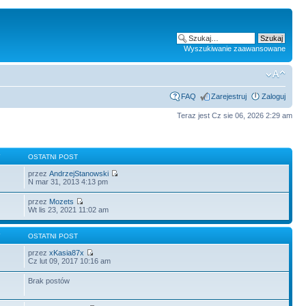
Wyszukiwanie zaawansowane
FAQ
Zarejestruj
Zaloguj
Teraz jest Cz sie 06, 2026 2:29 am
Y
OSTATNI POST
przez
AndrzejStanowski
N mar 31, 2013 4:13 pm
przez
Mozets
Wt lis 23, 2021 11:02 am
Y
OSTATNI POST
przez
xKasia87x
Cz lut 09, 2017 10:16 am
Brak postów