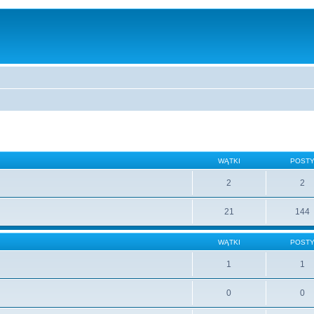
WĄTKI
POST
2
2
21
144
WĄTKI
POST
1
1
0
0