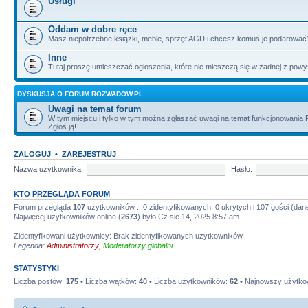
Usługi
Oddam w dobre ręce
Masz niepotrzebne książki, meble, sprzęt AGD i chcesz komuś je podarować? 
Inne
Tutaj proszę umieszczać ogłoszenia, które nie mieszczą się w żadnej z powy
DYSKUSJA O FORUM ROZWADOW.PL
Uwagi na temat forum
W tym miejscu i tylko w tym można zgłaszać uwagi na temat funkcjonowania
Zgłoś ją!
ZALOGUJ
•
ZAREJESTRUJ
Nazwa użytkownika:
Hasło:
KTO PRZEGLĄDA FORUM
Forum przegląda
107
użytkowników :: 0 zidentyfikowanych, 0 ukrytych i 107 gości (dane
Najwięcej użytkowników online (
2673
) było Cz sie 14, 2025 8:57 am
Zidentyfikowani użytkownicy: Brak zidentyfikowanych użytkowników
Legenda:
Administratorzy
,
Moderatorzy globalni
STATYSTYKI
Liczba postów:
175
• Liczba wątków:
40
• Liczba użytkowników:
62
• Najnowszy użytko