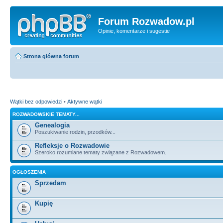
Forum Rozwadow.pl
Opinie, komentarze i sugestie
Strona główna forum
Wątki bez odpowiedzi
•
Aktywne wątki
ROZWADOWSKIE TEMATY...
Genealogia
Poszukiwanie rodzin, przodków...
Refleksje o Rozwadowie
Szeroko rozumiane tematy związane z Rozwadowem.
OGŁOSZENIA
Sprzedam
Kupię