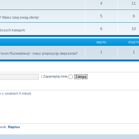
4
11
5
6
Wpisz tutaj swoją ofertę!
6
10
ższych kategorii.
WĄTKI
POST
1
1
 Forum Rozwadow.pl - masz propozycję ulepszenia?
|
Zapamiętaj mnie
 z ostatnich 5 minut)
wnik:
Raptus