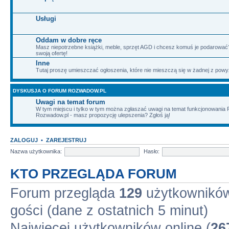
Usługi
Oddam w dobre ręce
Masz niepotrzebne książki, meble, sprzęt AGD i chcesz komuś je podarować?
swoją ofertę!
Inne
Tutaj proszę umieszczać ogłoszenia, które nie mieszczą się w żadnej z powy
DYSKUSJA O FORUM ROZWADOW.PL
Uwagi na temat forum
W tym miejscu i tylko w tym można zgłaszać uwagi na temat funkcjonowania
Rozwadow.pl - masz propozycję ulepszenia? Zgłoś ją!
ZALOGUJ
•
ZAREJESTRUJ
Nazwa użytkownika:
Hasło:
KTO PRZEGLĄDA FORUM
Forum przegląda
129
użytkowników 
gości (dane z ostatnich 5 minut)
Najwięcej użytkowników online (
26