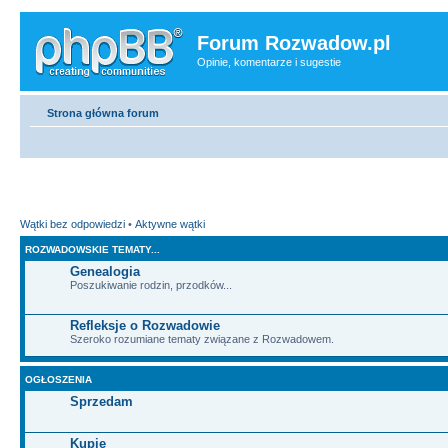
Forum Rozwadow.pl
Opinie, komentarze i sugestie
Strona główna forum
Wątki bez odpowiedzi
•
Aktywne wątki
ROZWADOWSKIE TEMATY...
Genealogia
Poszukiwanie rodzin, przodków...
Refleksje o Rozwadowie
Szeroko rozumiane tematy związane z Rozwadowem.
OGŁOSZENIA
Sprzedam
Kupię