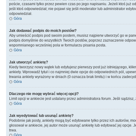
poście, czasami tylko przez pewien czas po jego napisaniu. Jeżeli ktoś już odp
jeśli ktoś odpowiedział; nie pojawi się jeśli moderator lub administrator ed
odpowiedział.
Góra
Jak dodawać podpis do moich postów?
Aby umieścić podpis pod swoim postem, musisz najpierw utworzyć go w pane
podpis domyślnie do wszystkich Twoich postów, poprzez zaznaczenie odpowi
wspomnianego wcześniej pola w formularzu pisania posta.
Góra
Jak utworzyć ankietę?
Kiedy tworzysz nowy wątek lub edytujesz pierwszy post już istniejącego, klik
ankiety. Wprowadź tytuł i co najmniej dwie opcje do odpowiednich pól, upewni
trwania ankiety wyrażony w dniach (0 oznacza brak limitu) i w końcu zadec
Góra
Dlaczego nie mogę wybrać więcej opcji?
Limit opcji w ankiecie jest ustalany przez administratora forum. Jeśli sądzisz,
Góra
Jak wyedytować lub usunąć ankietę?
Podobnie jak posty, ankiety mogą być edytowane tylko przez ich autorów, mod
głosował w ankiecie, jej autor może usunąć ankietę lub edytować jej opcje. 
trwa.
Góra