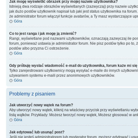
Jak mogę wyświetlić obrazek przy mojej nazwie użytkownika?
Istnieją dwa rodzaje obrazków wyświetlanych (zazwyczaj) przy nazwie użytk
jak dużo postów użytkownik napisał lub jaki jest status użytkownika na foru
że administrator forum włączył funkcje avatarów, a Ty masz wystarczające up
Góra
Co to jest ranga i jak mogę ją zmienić?
Rangi, wyświetlane pod nazwami użytkowników, oznaczają zazwyczaj ile postó
forum, ponieważ ustawia je administrator forum. Nie pisz postów tylko po to, 
postów albo przyzna Ci ostrzeżenie.
Góra
Gdy próbuję wysłać wiadomość e-mail do użytkownika, forum każe mi się
Tylko zarejestrowani użytkownicy mogą wysyłać e-maile do innych użytkownikó
używaniem systemu e-maili przez anonimowych użytkowników.
Góra
Problemy z pisaniem
Jak utworzyć nowy wątek na forum?
Aby utworzyć nowy wątek, kliknij na właściwy przycisk przy wyświetlaniu wy
listą wątków. Przykłady: Możesz tworzyć nowy wątek, Możesz głosować w anki
Góra
Jak edytować lub usunąć post?
Jeśli nie jesteś administratorem lub moderator forum, możesz edytować i usuw