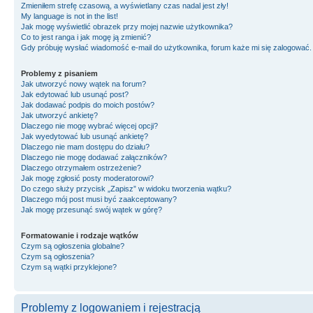
Zmieniłem strefę czasową, a wyświetlany czas nadal jest zły!
My language is not in the list!
Jak mogę wyświetlić obrazek przy mojej nazwie użytkownika?
Co to jest ranga i jak mogę ją zmienić?
Gdy próbuję wysłać wiadomość e-mail do użytkownika, forum każe mi się zalogować
Problemy z pisaniem
Jak utworzyć nowy wątek na forum?
Jak edytować lub usunąć post?
Jak dodawać podpis do moich postów?
Jak utworzyć ankietę?
Dlaczego nie mogę wybrać więcej opcji?
Jak wyedytować lub usunąć ankietę?
Dlaczego nie mam dostępu do działu?
Dlaczego nie mogę dodawać załączników?
Dlaczego otrzymałem ostrzeżenie?
Jak mogę zgłosić posty moderatorowi?
Do czego służy przycisk „Zapisz” w widoku tworzenia wątku?
Dlaczego mój post musi być zaakceptowany?
Jak mogę przesunąć swój wątek w górę?
Formatowanie i rodzaje wątków
Czym są ogłoszenia globalne?
Czym są ogłoszenia?
Czym są wątki przyklejone?
Problemy z logowaniem i rejestracją