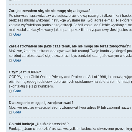
Zarejestrowałem się, ale nie mogę się zalogować!
Po pierwsze, sprawdź, czy wpisujesz prawidłową nazwę użytkownika i hasło. Jeś
będziesz musiał wykonać instrukcje wysłane na Twój adres e-mail. Niektóre 
została wyświetlona podczas rejestracji. Jeżeli został do Ciebie wysłany e-
mail został zaklasyfikowany jako spam przez filtr antyspamowy. Jeśli jesteś 
Góra
Zarejestrowałem się jakiś czas temu, ale nie mogę się teraz zalogować!?!
Możliwe, że administrator deaktywował lub usunął Twoje konto z jakiegoś pow
spróbuj zarejestrować się jeszcze raz i być bardziej zaangażowanym w dysku
Góra
Czym jest COPPA?
COPPA, albo Child Online Privacy and Protection Act of 1998, to obowiązują
piśmienną zgodę rodziców lub prawnych opiekunów na zbieranie informacji pr
skontaktuj się z prawnikiem.
Góra
Dlaczego nie mogę się zarejestrować?
Możliwe jest, że właściciel strony zbanował Twój adres IP lub zabronił nazwy 
Góra
Co robi funkcja „Usuń ciasteczka”?
Funkcja „Usuń ciasteczka” usuwa wszystkie ciasteczka utworzone przez skrypt