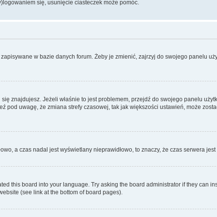
wy)logowaniem się, usunięcie ciasteczek może pomóc.
 zapisywane w bazie danych forum. Żeby je zmienić, zajrzyj do swojego panelu użyt
rej się znajdujesz. Jeżeli właśnie to jest problemem, przejdź do swojego panelu uż
 pod uwagę, że zmiana strefy czasowej, tak jak większości ustawień, może zostać
dłowo, a czas nadal jest wyświetlany nieprawidłowo, to znaczy, że czas serwera jes
ted this board into your language. Try asking the board administrator if they can in
website (see link at the bottom of board pages).