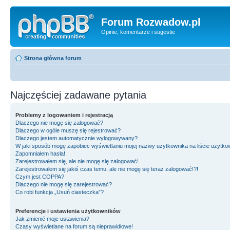
Forum Rozwadow.pl
Opinie, komentarze i sugestie
Strona główna forum
Najczęściej zadawane pytania
Problemy z logowaniem i rejestracją
Dlaczego nie mogę się zalogować?
Dlaczego w ogóle muszę się rejestrować?
Dlaczego jestem automatycznie wylogowywany?
W jaki sposób mogę zapobiec wyświetlaniu mojej nazwy użytkownika na liście użytk
Zapomniałem hasła!
Zarejestrowałem się, ale nie mogę się zalogować!
Zarejestrowałem się jakiś czas temu, ale nie mogę się teraz zalogować!?!
Czym jest COPPA?
Dlaczego nie mogę się zarejestrować?
Co robi funkcja „Usuń ciasteczka”?
Preferencje i ustawienia użytkowników
Jak zmienić moje ustawienia?
Czasy wyświetlane na forum są nieprawidłowe!