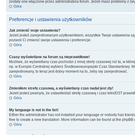
zostały one włączone przez administratora forum. Jeżeli masz problemy z (
Góra
Preferencje i ustawienia użytkowników
Jak zmienić moje ustawienia?
Jeżeli jesteś zarejestrowanym użytkownikiem, wszystkie Twoje ustawienia są
pozwoli Ci zmienić swoje ustawienia i preferencje.
Góra
Czasy wyświetlane na forum są nieprawidłowe!
Możliwe, że wyświetlany czas pochodzi z innej strefy czasowej niż ta, w któ
np. w Europie Centralnej wybierz Środkowoeuropejski Czas Standardowy. Weź
zarejestrowany, to teraz jest dobry moment na to, żeby się zarejestrować.
Góra
Zmieniłem strefę czasową, a wyświetlany czas nadal jest zły!
Jeżeli jesteś pewny/a, że ustawiłeś/aś strefę czasową i czas letni/DST prawi
Góra
My language is not in the list!
Either the administrator has not installed your language or nobody has transla
free to create a new translation. More information can be found at the phpBB 
Góra