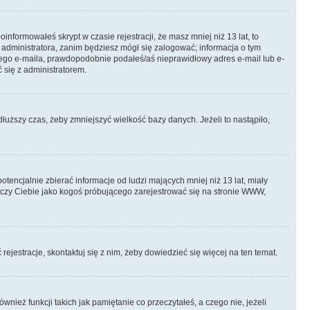
informowałeś skrypt w czasie rejestracji, że masz mniej niż 13 lat, to
 administratora, zanim będziesz mógł się zalogować; informacja o tym
adnego e-maila, prawdopodobnie podałeś/aś nieprawidłowy adres e-mail lub e-
 się z administratorem.
łuższy czas, żeby zmniejszyć wielkość bazy danych. Jeżeli to nastąpiło,
ncjalnie zbierać informacje od ludzi mających mniej niż 13 lat, miały
tyczy Ciebie jako kogoś próbującego zarejestrować się na stronie WWW,
rejestracje, skontaktuj się z nim, żeby dowiedzieć się więcej na ten temat.
ież funkcji takich jak pamiętanie co przeczytałeś, a czego nie, jeżeli