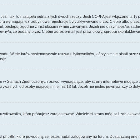
li tak, to nastąpiła jedna z tych dwóch rzeczy: Jeśli COPPA jest włączone, a Ty po
fora wymagają też, żeby nowe rejestracje były aktywowane przez Ciebie albo przez
mail, postępuj zgodnie z instrukcjami w nim zawartymi. Jeżeli nie otrzymałeś/aś ż
pewny/a, że podany przez Ciebie adres e-mail jest prawidłowy, spróbuj skontaktować
odu. Wiele forów systematycznie usuwa użytkowników, którzy nic nie pisali przez d
sje.
ce w Stanach Zjednoczonych prawo, wymagające, aby strony internetowe mogące pote
ywatnych od osoby mającej mniej niż 13 lat. Jeżeli nie jesteś pewny/a, czy to do
użytkownika, którą próbujesz zarejestrować. Właściciel strony mógł też zablokować 
 phpBB, które powodują, że jesteś nadal zalogowany na forum. Dostarczają one równ