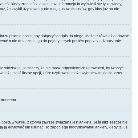
ś i kiedy zrobiłeś to ostatni raz. Informacja ta wyświetli się tylko wtedy,
uważ, że zwykli użytkownicy nie mogą usuwać postów, gdy ktoś już na nie
larzu pisania posta, aby dołączyć podpis do niego. Możesz również dodawać
dować o nie dołączeniu go do pojedynczych postów poprzez odznaczanie
nie widzisz jej, to znaczy, że nie masz odpowiednich uprawnień, by tworzyć
wnież ustalić liczbę opcji, które użytkownik może wybrać w ankiecie, czas
istratorem.
posta w wątku, z którym zawsze związana jest ankieta. Jeśli nikt jeszcze nie
ogą ją edytować lub usunąć. To zapobiega modyfikowaniu ankiety, kiedy ta już