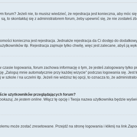
forum? Jeżeli nie, to musisz wiedzieć, że rejestracja jest konieczna, aby móc się 
 są, to skontaktuj się z administratorem forum, żeby upewnić się, że nie zostałeś
domości konieczna jest rejestracja. Jednakże rejestracja da Ci dostęp do dodatkow
żytkowników itp. Rejestracja zajmuje tylko chwilę, więc jest zalecane, abyś ją wyk
 czasie logowania, forum zachowa informację o tym, że jesteś zalogowany tylko p
 „Zaloguj mnie automatycznie przy każdej wizycie” podczas logowania się. Jest to
szkole / na uczelni itp. Jeżeli nie widzisz tej opcji, to oznacza to, że administrato
iście użytkowników przeglądających forum?
pokazuj, że jestem online
. Włącz tę opcję i Twoja nazwa użytkownika będzie wyświe
lemu może zostać zresetowane. Przejdź na stronę logowania i kliknij na link
Zapo