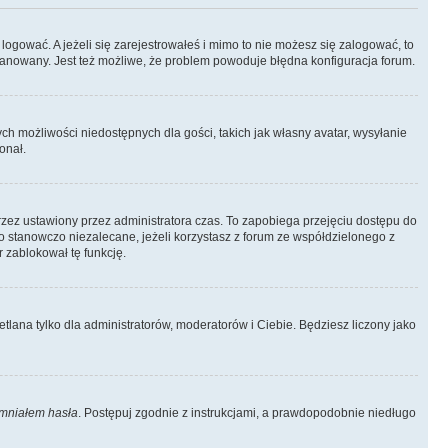
logować. A jeżeli się zarejestrowałeś i mimo to nie możesz się zalogować, to
 zbanowany. Jest też możliwe, że problem powoduje błędna konfiguracja forum.
ych możliwości niedostępnych dla gości, takich jak własny avatar, wysyłanie
onał.
rzez ustawiony przez administratora czas. To zapobiega przejęciu dostępu do
 stanowczo niezalecane, jeżeli korzystasz z forum ze współdzielonego z
r zablokował tę funkcję.
tlana tylko dla administratorów, moderatorów i Ciebie. Będziesz liczony jako
mniałem hasła
. Postępuj zgodnie z instrukcjami, a prawdopodobnie niedługo