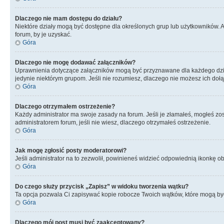
Dlaczego nie mam dostępu do działu?
Niektóre działy mogą być dostępne dla określonych grup lub użytkowników. 
forum, by je uzyskać.
Góra
Dlaczego nie mogę dodawać załączników?
Uprawnienia dotyczące załączników mogą być przyznawane dla każdego działu
jedynie niektórym grupom. Jeśli nie rozumiesz, dlaczego nie możesz ich dołąc
Góra
Dlaczego otrzymałem ostrzeżenie?
Każdy administrator ma swoje zasady na forum. Jeśli je złamałeś, mogłeś zos
administratorem forum, jeśli nie wiesz, dlaczego otrzymałeś ostrzeżenie.
Góra
Jak mogę zgłosić posty moderatorowi?
Jeśli administrator na to zezwolił, powinieneś widzieć odpowiednią ikonkę ob
Góra
Do czego służy przycisk „Zapisz” w widoku tworzenia wątku?
Ta opcja pozwala Ci zapisywać kopie robocze Twoich wątków, które mogą być
Góra
Dlaczego mój post musi być zaakceptowany?