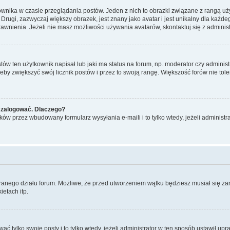
ownika w czasie przeglądania postów. Jeden z nich to obrazki związane z rangą u
m. Drugi, zazwyczaj większy obrazek, jest znany jako avatar i jest unikalny dla k
rawnienia. Jeżeli nie masz możliwości używania avatarów, skontaktuj się z adminis
w ten użytkownik napisał lub jaki ma status na forum, np. moderator czy administ
żeby zwiększyć swój licznik postów i przez to swoją rangę. Większość forów nie toler
 zalogować. Dlaczego?
w przez wbudowany formularz wysyłania e-maili i to tylko wtedy, jeżeli administr
branego działu forum. Możliwe, że przed utworzeniem wątku będziesz musiał się za
etach itp.
ać tylko swoje posty i to tylko wtedy, jeżeli administrator w ten sposób ustawił u