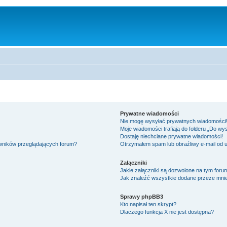
Prywatne wiadomości
Nie mogę wysyłać prywatnych wiadomości
Moje wiadomości trafiają do folderu „Do wy
Dostaję niechciane prywatne wiadomości!
owników przeglądających forum?
Otrzymałem spam lub obraźliwy e-mail od 
Załączniki
Jakie załączniki są dozwolone na tym foru
Jak znaleźć wszystkie dodane przeze mnie
Sprawy phpBB3
Kto napisał ten skrypt?
Dlaczego funkcja X nie jest dostępna?