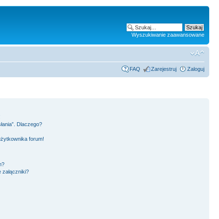
Wyszukiwanie zaawansowane
FAQ
Zarejestruj
Zaloguj
!
słania”. Dlaczego?
użytkownika forum!
m?
 załączniki?