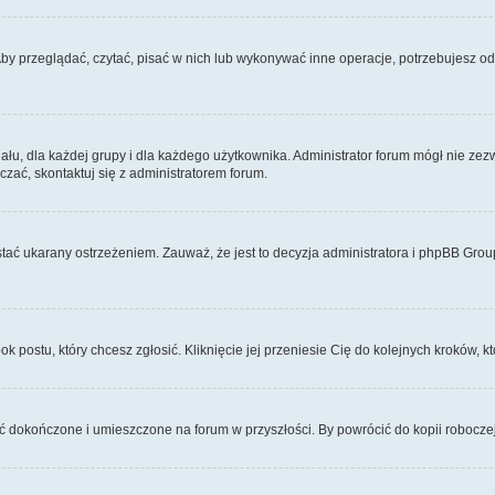
Aby przeglądać, czytać, pisać w nich lub wykonywać inne operacje, potrzebujesz 
, dla każdej grupy i dla każdego użytkownika. Administrator forum mógł nie zezwo
zać, skontaktuj się z administratorem forum.
tać ukarany ostrzeżeniem. Zauważ, że jest to decyzja administratora i phpBB Grou
ok postu, który chcesz zgłosić. Kliknięcie jej przeniesie Cię do kolejnych kroków,
 dokończone i umieszczone na forum w przyszłości. By powrócić do kopii robocze