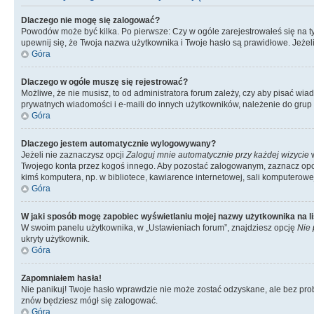
Dlaczego nie mogę się zalogować?
Powodów może być kilka. Po pierwsze: Czy w ogóle zarejestrowałeś się na tym 
upewnij się, że Twoja nazwa użytkownika i Twoje hasło są prawidłowe. Jeżeli
Góra
Dlaczego w ogóle muszę się rejestrować?
Możliwe, że nie musisz, to od administratora forum zależy, czy aby pisać wia
prywatnych wiadomości i e-maili do innych użytkowników, należenie do grup u
Góra
Dlaczego jestem automatycznie wylogowywany?
Jeżeli nie zaznaczysz opcji
Zaloguj mnie automatycznie przy każdej wizycie
w
Twojego konta przez kogoś innego. Aby pozostać zalogowanym, zaznacz opcję
kimś komputera, np. w bibliotece, kawiarence internetowej, sali komputerowej w 
Góra
W jaki sposób mogę zapobiec wyświetlaniu mojej nazwy użytkownika na l
W swoim panelu użytkownika, w „Ustawieniach forum”, znajdziesz opcję
Nie 
ukryty użytkownik.
Góra
Zapomniałem hasła!
Nie panikuj! Twoje hasło wprawdzie nie może zostać odzyskane, ale bez prob
znów będziesz mógł się zalogować.
Góra