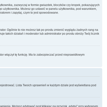
żytkownika, zazwyczaj w formie gwiazdek, bloczków czy kropek, pokazujących
ażdego użytkownika. Możesz go ustawić w panelu użytkownika, pod warunkiem,
tratorem i zapytaj, czym to jest spowodowane.
rator. Ogólnie to nie możesz tak po prostu zmienić wyglądu żadnych rang na
uje takich działań i moderator lub administrator po prostu obniży Twój licznik
ator włączył tę funkcję. Ma to zabezpieczać przed nieprawidłowym
rejestrować. Lista Twoich uprawnień w każdym dziale jest wyświetlana pod
prawnienia. Możesz edytować post klikając na przycisk „edytuj” przy wybranym