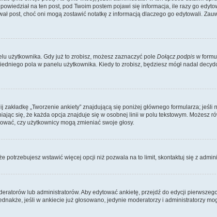
owiedział na ten post, pod Twoim postem pojawi się informacja, ile razy go edytowałe
ytował post, choć oni mogą zostawić notatkę z informacją dlaczego go edytowali. Za
lu użytkownika. Gdy już to zrobisz, możesz zaznaczyć pole
Dołącz podpis
w formu
edniego pola w panelu użytkownika. Kiedy to zrobisz, będziesz mógł nadal decy
nij zakładkę „Tworzenie ankiety” znajdującą się poniżej głównego formularza; jeśli 
ając się, że każda opcja znajduje się w osobnej linii w polu tekstowym. Możesz ró
ydować, czy użytkownicy mogą zmieniać swoje głosy.
 że potrzebujesz wstawić więcej opcji niż pozwala na to limit, skontaktuj się z admin
eratorów lub administratorów. Aby edytować ankietę, przejdź do edycji pierwszego 
Jednakże, jeśli w ankiecie już głosowano, jedynie moderatorzy i administratorzy m