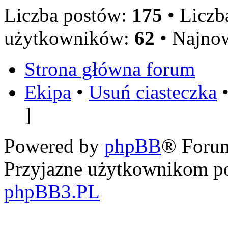
Liczba postów:
175
• Licz
użytkowników:
62
• Najno
Strona główna forum
Ekipa
•
Usuń ciasteczka
•
]
Powered by
phpBB
® Foru
Przyjazne użytkownikom po
phpBB3.PL