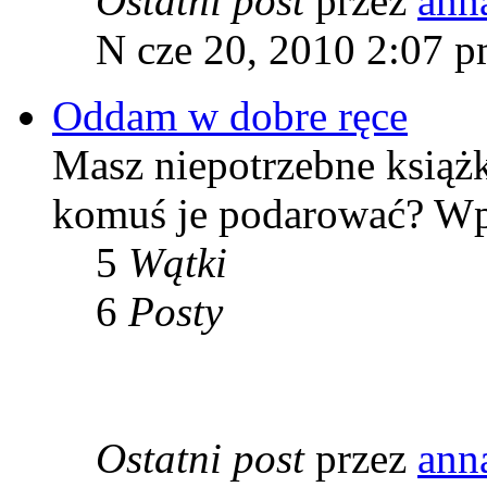
Ostatni post
przez
ann
N cze 20, 2010 2:07 
Oddam w dobre ręce
Masz niepotrzebne książk
komuś je podarować? Wpis
5
Wątki
6
Posty
Ostatni post
przez
ann