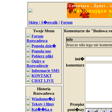
Sklep |
S�ownik
|
Forum
Twoje Menu
Komentarze do "Budowa ro
Forum
info
Rozwadowa
Jeszcze nikt tego nie komen
Pogoda dzie�
Pogoda noc
Pobierz pliki
imi�
Quizy o
komentarz
Rozwadowie
Informacje SMS
KONTAKT
CHAT LIVE
Historia
Rozwadowa
Wiadomo�ci
Teksty i filmy
Przepisz
Ksi��ka o
poni�szy