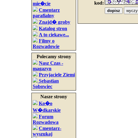
kod:
mie�cie
Cmentarz
parafialny
Znajd� groby
Katalog stron
A to ciekawe...
Filmy o
Rozwadowie
Polecamy strony
Nasz Czas -
magazyn
Przyjaciele Ziemi
Sebastian
Sobowiec
Nasze strony
Ko�o
W�dkarskie
Forum
Rozwadowa
Cmentarz-
wyszukaj