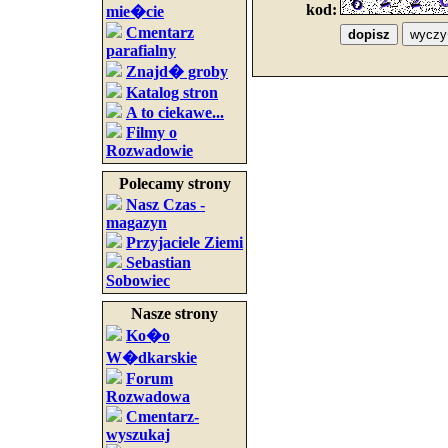
kod:
mie�cie
Cmentarz
parafialny
Znajd� groby
Katalog stron
A to ciekawe...
Filmy o
Rozwadowie
Polecamy strony
Nasz Czas -
magazyn
Przyjaciele Ziemi
Sebastian
Sobowiec
Nasze strony
Ko�o
W�dkarskie
Forum
Rozwadowa
Cmentarz-
wyszukaj