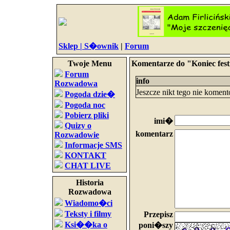
Sklep |
S�ownik
|
Forum
Twoje Menu
Komentarze do "Koniec fest
Forum
info
Rozwadowa
Jeszcze nikt tego nie komen
Pogoda dzie�
Pogoda noc
Pobierz pliki
imi�
Quizy o
komentarz
Rozwadowie
Informacje SMS
KONTAKT
CHAT LIVE
Historia
Rozwadowa
Wiadomo�ci
Teksty i filmy
Przepisz
Ksi��ka o
poni�szy